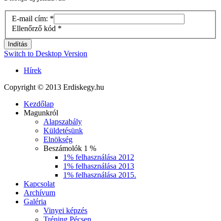
E-mail cím:
*
Ellenőrző kód
*
Indítás
Switch to Desktop Version
Hírek
Copyright © 2013 Erdiskegy.hu
Kezdőlap
Magunkról
Alapszabály
Küldetésünk
Elnökség
Beszámolók 1 %
1% felhasználása 2012
1% felhasználása 2013
1% felhasználása 2015.
Kapcsolat
Archívum
Galéria
Vinyei képzés
Tréning Pécsen