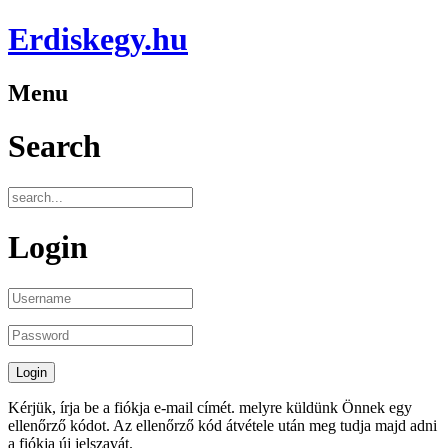
Erdiskegy.hu
Menu
Search
Login
Kérjük, írja be a fiókja e-mail címét. melyre küldünk Önnek egy
ellenőrző kódot. Az ellenőrző kód átvétele után meg tudja majd adni
a fiókja új jelszavát.