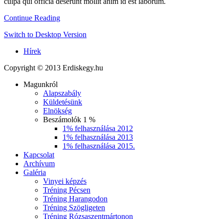
culpa qui officia deserunt mollit anim id est laborum.
Continue Reading
Switch to Desktop Version
Hírek
Copyright © 2013 Erdiskegy.hu
Magunkról
Alapszabály
Küldetésünk
Elnökség
Beszámolók 1 %
1% felhasználása 2012
1% felhasználása 2013
1% felhasználása 2015.
Kapcsolat
Archívum
Galéria
Vinyei képzés
Tréning Pécsen
Tréning Harangodon
Tréning Szögligeten
Tréning Rózsaszentmártonon