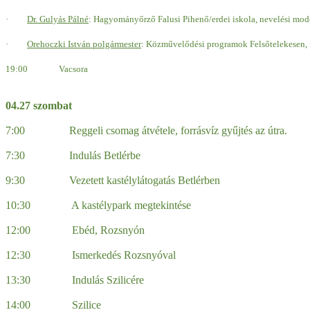
·
Dr. Gulyás Pálné
: Hagyományőrző Falusi Pihenő/erdei iskola, nevelési mod
·
Orehoczki
István polgármester
:
Közművelődési programok Felsőtelekesen, fa
19:00 Vacsora
04.27 szombat
7:00 Reggeli csomag átvétele, forrásvíz gyűjtés az útra.
7:30 Indulás Betlérbe
9:30 Vezetett kastélylátogatás Betlérben
10:30 A kastélypark megtekintése
12:00 Ebéd, Rozsnyón
12:30 Ismerkedés Rozsnyóval
13:30 Indulás Szilicére
14:00 Szilice