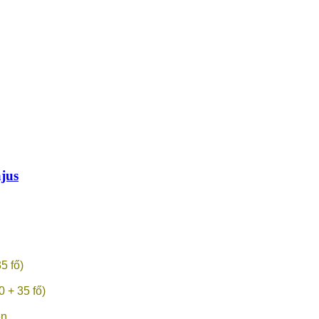
jus
5 fő)
0 + 35 fő)
en