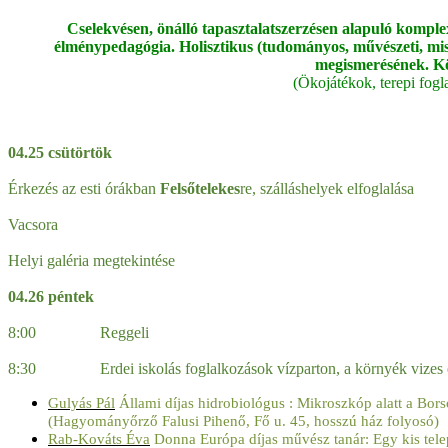
Cselekvésen, önálló tapasztalatszerzésen alapuló komple
élménypedagógia. Holisztikus (tudományos, művészeti, miszt
megismerésének. Köz
(Ökojátékok, terepi fogl
04.25 csütörtök
Érkezés az esti órákban
Felsőtelekes
re, szálláshelyek elfoglalása
Vacsora
Helyi galéria megtekintése
04.26 péntek
8:00 Reggeli
8:30 Erdei iskolás foglalkozások vízparton, a környék vizes él
Gulyás Pál
Állami díjas hidrobiológus : Mikroszkóp alatt a Borso
(Hagyományőrző Falusi Pihenő, Fő u. 45, hosszú ház folyosó)
Rab-Kováts Éva
Donna Európa díjas művész tanár: Egy kis telepü