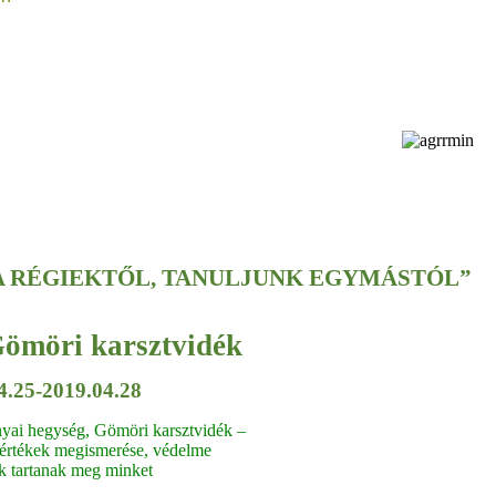
A RÉGIEKTŐL, TANULJUNK EGYMÁSTÓL”
Gömöri karsztvidék
4.25-2019.04.28
yai hegység, Gömöri karsztvidék –
s értékek megismerése, védelme
k tartanak meg minket