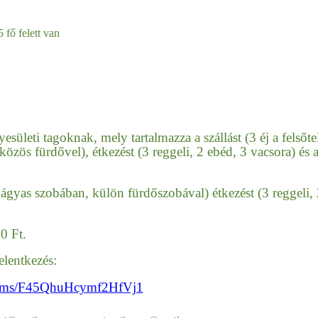
ő felett van
sületi tagoknak, mely tartalmazza a szállást (3 éj a felsőte
, közös fürdővel), étkezést (3 reggeli, 2 ebéd, 3 vacsora) és 
yas szobában, külön fürdőszobával) étkezést (3 reggeli, 
0 Ft.
elentkezés:
forms/F45QhuHcymf2HfVj1