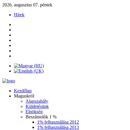
2026. augusztus 07. péntek
Hírek
Kezdőlap
Magunkról
Alapszabály
Küldetésünk
Elnökség
Beszámolók 1 %
1% felhasználása 2012
1% felhasználása 2013