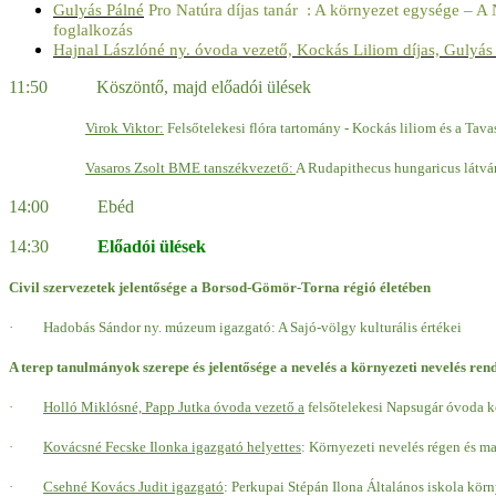
Gulyás Pálné
Pro Natúra díjas tanár : A környezet egysége – A Ne
foglalkozás
Hajnal Lászlóné ny. óvoda vezető, Kockás Liliom díjas, Gulyás 
11:50 Köszöntő, majd előadói ülések
Virok Viktor:
Felsőtelekesi flóra tartomány - Kockás liliom és a Tava
Vasaros Zsolt BME tanszékvezető:
A Rudapithecus hungaricus látván
14:00 Ebéd
14:30
Előadói ülések
Civil szervezetek jelentősége a Borsod-Gömör-Torna régió életében
·
Hadobás Sándor ny. múzeum igazgató: A Sajó-völgy kulturális értékei
A terep tanulmányok szerepe és jelentősége a nevelés a környezeti nevelés ren
·
Holló Miklósné, Papp Jutka óvoda vezető a
felsőtelekesi Napsugár óvoda k
·
Kovácsné Fecske Ilonk
a
igazgató helyettes
: Környezeti nevelés régen és ma
·
Csehné Kovács Judit igazgató
: Perkupai Stépán Ilona Általános iskola kör