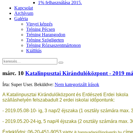
1% felhasználása 2015.
Kapcsolat
Archívum
Galéria
Vinyei képzés
Tréning Pécsen
Tréning Harangodon
Tréning Szögligeten
Tréning Rózsaszentmártonon
Kiállítás
márc.
10
Katalinpusztai Kirándulóközpont - 2019 má
Írta: Super User. Beküldve:
Nem kategorizált írások
A Katalinpusztai Kirándulóközpont és Erdészeti Erdei Iskola
szálláshelyén felszabadult 2 erdei iskolai időpontunk:
- 2019.05.08-10- ig, 3 nap/2 éjszaka (1 osztály számára max. 3
- 2019.05.20-24-ig, 5 nap/4 éjszaka (2 osztály számára max. 3
Érdeklődni: 06-20-451-9053 vagy a
cím
hangyadani@ipolyerdo.hu