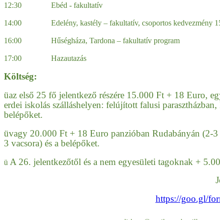
12:30 Ebéd - fakultatív
14:00 Edelény, kastély – fakultatív, csoportos kedvezmény 15 f
16:00 Hűségháza, Tardona – fakultatív program
17:00 Hazautazás
Költség:
ü
az első 25 fő jelentkező részére 15.000 Ft + 18 Euro, egye
erdei iskolás szálláshelyen: felújított falusi parasztházban
belépőket.
ü
vagy 20.000 Ft + 18 Euro panzióban Rudabányán (2-3 ág
3 vacsora) és a belépőket.
A 26. jelentkezőtől és a nem egyesületi tagoknak + 5.00
ü
J
https://goo.gl/