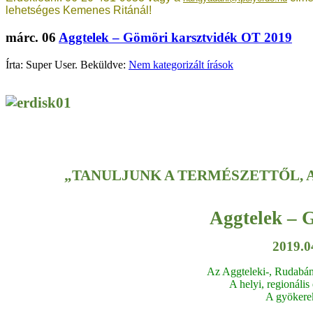
lehetséges Kemenes Ritánál!
márc.
06
Aggtelek – Gömöri karsztvidék OT 2019
Írta: Super User. Beküldve:
Nem kategorizált írások
„TANULJUNK A TERMÉSZETTŐL, 
Aggtelek – 
2019.0
Az Aggteleki-, Rudabán
A helyi, regionáli
A gyökere