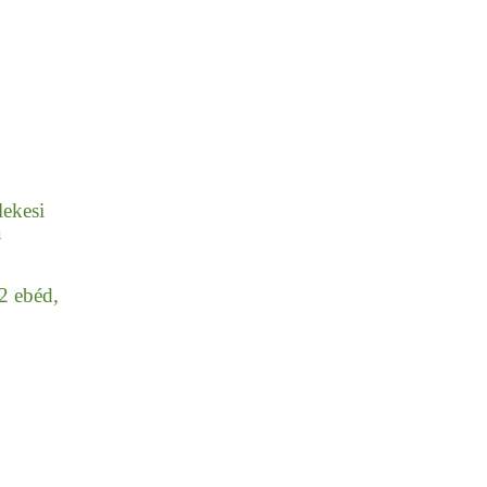
lekesi
a
2 ebéd,