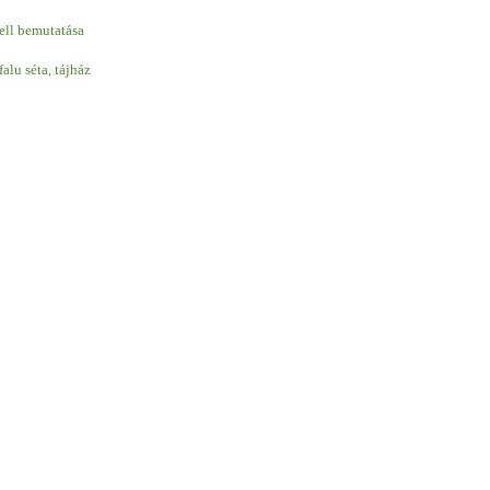
ell bemutatása
lu séta, tájház