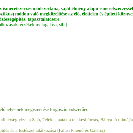
x ismeretszerzés módszertana, saját élmény alapú ismeretszerzéssel
ikus) módon való megközelítése az élő, élettelen és épített környe
össégépítés, tapasztalatcsere.
alkozások, érzékek nyitogatása, stb.)
őhelyeinek megismerése forgószínpadszerűen
di térség vizei a Sajó, Telekes patak a telekesi forrás, Bánya tó mintájá
lés és a festészet találkozása (Falusi Pihenő és Galéria)