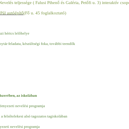
velés teljessége ( Falusi Pihenő és Galéria, Petőfi u. 3) interaktív csop
Pál autóépítő
(Fő u. 45 foglalkoztató)
szi hérics lelőhelye
ytár feladata, készültségi foka, további teendők
dszerében, az iskolában
örnyezeti nevelési programja
 a felsőtelekesi alsó tagozatos tagiskolában
nyezeti nevelési programja