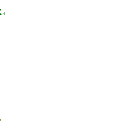
,
zet
n