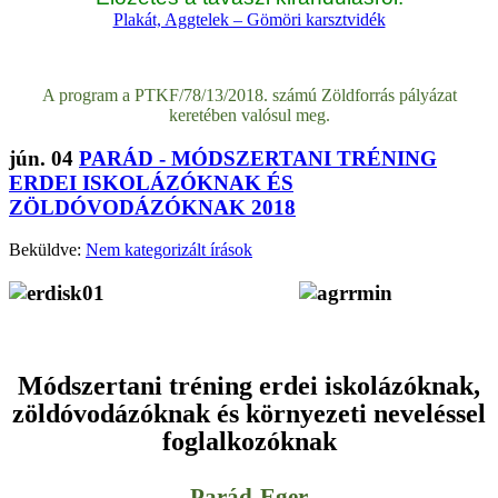
Plakát, Aggtelek – Gömöri karsztvidék
A program a PTKF/78/13/2018. számú Zöldforrás pályázat
keretében valósul meg.
jún.
04
PARÁD - MÓDSZERTANI TRÉNING
ERDEI ISKOLÁZÓKNAK ÉS
ZÖLDÓVODÁZÓKNAK 2018
Beküldve:
Nem kategorizált írások
Módszertani tréning erdei iskolázóknak,
zöldóvodázóknak és környezeti neveléssel
foglalkozóknak
Parád-Eger