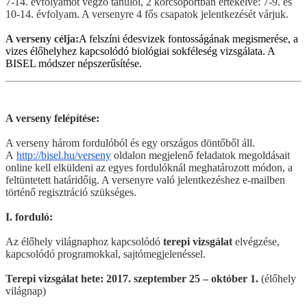
7-14. évfolyamot végző tanulói, 2 korcsoportban értékelve: 7-9. és
10-14. évfolyam. A versenyre 4 fős csapatok jelentkezését várjuk.
A verseny célja:
A felszíni édesvizek fontosságának megismerése, a
vizes élőhelyhez kapcsolódó biológiai sokféleség vizsgálata. A
BISEL módszer népszerűsítése.
A verseny felépítése:
A verseny három fordulóból és egy országos döntőből áll.
A
http://bisel.hu/verseny
oldalon megjelenő feladatok megoldásait
online kell elküldeni az egyes fordulóknál meghatározott módon, a
feltüntetett határidőig. A versenyre való jelentkezéshez e-mailben
történő regisztráció szükséges.
I. forduló:
Az élőhely világnaphoz kapcsolódó
terepi vizsgálat
elvégzése,
kapcsolódó programokkal, sajtómegjelenéssel.
Terepi vizsgálat hete:
2017. szeptember 25 – október 1.
(élőhely
világnap)