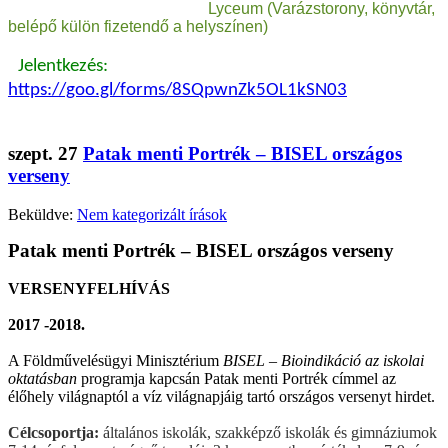
Lyceum (Varázstorony, könyvtár,
belépő külön fizetendő a helyszínen)
Jelentkezés:
https://goo.gl/forms/8SQpwnZk5OL1kSN03
szept.
27
Patak menti Portrék – BISEL országos
verseny
Beküldve:
Nem kategorizált írások
Patak menti Portrék – BISEL országos verseny
VERSENYFELHÍVÁS
2017 -2018.
A Földművelésügyi Minisztérium
BISEL – Bioindikáció az iskolai
oktatásban
programja kapcsán Patak menti Portrék címmel az
élőhely világnaptól a víz világnapjáig tartó országos versenyt hirdet.
Célcsoportja:
általános iskolák, szakképző iskolák és gimnáziumok