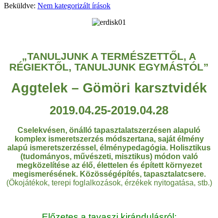
Beküldve:
Nem kategorizált írások
„TANULJUNK A TERMÉSZETTŐL, A
RÉGIEKTŐL, TANULJUNK EGYMÁSTÓL”
Aggtelek – Gömöri karsztvidék
2019.04.25-2019.04.28
Cselekvésen, önálló tapasztalatszerzésen alapuló
komplex ismeretszerzés módszertana, saját élmény
alapú ismeretszerzéssel, élménypedagógia. Holisztikus
(tudományos, művészeti, misztikus) módon való
megközelítése az élő, élettelen és épített környezet
megismerésének. Közösségépítés, tapasztalatcsere.
(Ökojátékok, terepi foglalkozások, érzékek nyitogatása, stb.)
Előzetes a tavaszi kirándulásról: