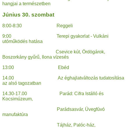
hangjai a természetben
Június 30. szombat
8:00-8:30 Reggeli
9:00 Terepi gyakorlat - Vulkáni
utóműködés hatása
Csevice kút, Ördögárok,
Boszorkány gyűrű, Ilona vízesés
13:00 Ebéd
14.00 Az éghajlatváltozás tudatosítása
az alsó tagozatban
14.30-17.00 Parád: Cifra Istálló és
Kocsimúzeum,
Parádsasvár, Üvegfúvó
manufaktúra
Tájház, Palóc-ház,