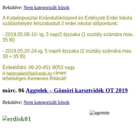
Beküldve:
Nem kategorizált írások
A Katalinpusztai Kirándulóközpont és Erdészeti Erdei Iskola
szálláshelyén felszabadult 2 erdei iskolai időpontunk:
- 2019.05.08-10- ig, 3 nap/2 éjszaka (1 osztály számára max.
35 fő)
- 2019.05.20-24-ig, 5 nap/4 éjszaka (2 osztály számára max.
30 + 35 fő)
Érdeklődni: 06-20-451-9053 vagy
a
címen
hangyadani@ipolyerdo.hu
lehetséges Kemenes Ritánál!
márc.
06
Aggtelek – Gömöri karsztvidék OT 2019
Beküldve:
Nem kategorizált írások