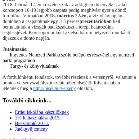
2018. február 17-én közzétesszük az addigi eredményeket, a két
korcsoport 10-10 legjobb csapata pedig meghívást nyer a döntő
fordulóra. Várhatóan
2018. március 22-én,
a víz világnapján a
döntőben a csapatoknak egy 3-5 perces
prezentációban
kell
bemutatniuk a vizsgált patakszakaszt a terepi határozójuk
segítségével. Korcsoportonként az első három helyezett munkáját
díjazzuk a döntő napján.
Jutalmazás:
·
Ingyenes Nemzeti Parkba szóló belépő és részvétel egy nemzeti
parki programon
·
Tárgy- és könyvjutalmak
A fordulónkénti feladatok, további részletek a versenyről, valamint a
pontos versenyszabályzat szeptember elsejétől folyamatában
jelennek meg a
http://bisel.hu/verseny
oldalon.
További cikkeink...
Erdei Iskolába készülőknek
1% felhasználása 2015.
Beszámoló 2015.
Játékgyűjtemény