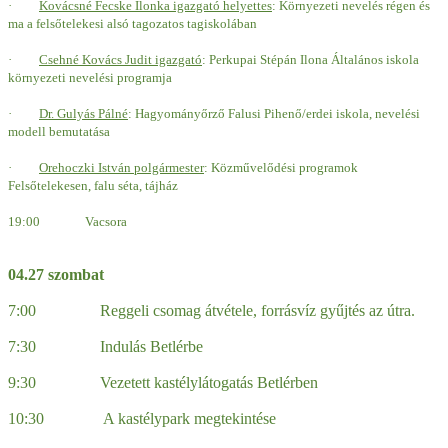
·
Kovácsné Fecske Ilonk
a
igazgató helyettes
: Környezeti nevelés régen és
ma a felsőtelekesi alsó tagozatos tagiskolában
·
Csehné Kovács Judit igazgató
: Perkupai Stépán Ilona Általános iskola
környezeti nevelési programja
·
Dr. Gulyás Pálné
: Hagyományőrző Falusi Pihenő/erdei iskola, nevelési
modell bemutatása
·
Orehoczki
István polgármester
:
Közművelődési programok
Felsőtelekesen, falu séta, tájház
19:00 Vacsora
04.27 szombat
7:00 Reggeli csomag átvétele, forrásvíz gyűjtés az útra.
7:30 Indulás Betlérbe
9:30 Vezetett kastélylátogatás Betlérben
10:30 A kastélypark megtekintése