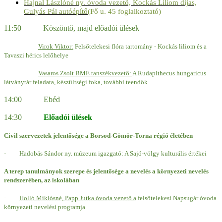
Hajnal Lászlóné ny. óvoda vezető, Kockás Liliom díjas,
Gulyás Pál autóépítő
(Fő u. 45 foglalkoztató)
11:50 Köszöntő, majd előadói ülések
Virok Viktor:
Felsőtelekesi flóra tartomány - Kockás liliom és a
Tavaszi hérics lelőhelye
Vasaros Zsolt BME tanszékvezető:
A Rudapithecus hungaricus
látványtár feladata, készültségi foka, további teendők
14:00 Ebéd
14:30
Előadói ülések
Civil szervezetek jelentősége a Borsod-Gömör-Torna régió életében
·
Hadobás Sándor ny. múzeum igazgató: A Sajó-völgy kulturális értékei
A terep tanulmányok szerepe és jelentősége a nevelés a környezeti nevelés
rendszerében, az iskolában
·
Holló Miklósné, Papp Jutka óvoda vezető a
felsőtelekesi Napsugár óvoda
környezeti nevelési programja