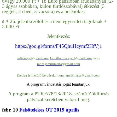
ü
vagy 20.000 Ft + 18 Euro panzióban Rudabányán (2-
3 ágyas szobában, külön fürdőszobával) étkezést (3
reggeli, 2 ebéd, 3 vacsora) és a belépőket.
A 26. jelentkezőtől és a nem egyesületi tagoknak +
ü
5.000 Ft.
Jelentkezés:
https://goo.gl/forms/F45QhuHcymf2HfVj1
erdiskegy@gmail.com
,
kamilla.rozsnyai@gmail.com
, vagy
mora.jamrikmarta@gmail.com
Esetleg felmerülő kérdések:
mora.jamrikmarta@gmail.com
A programváltoztatás jogát fenntartjuk.
A program a PTKF/78/13/2018. számú Zöldforrás
pályázat keretében valósul meg.
febr.
10
Felsőtelekes OT 2019 április