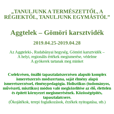
„TANULJUNK A TERMÉSZETTŐL, A
RÉGIEKTŐL, TANULJUNK EGYMÁSTÓL”
Aggtelek – Gömöri karsztvidék
2019.04.25-2019.04.28
Az Aggteleki-, Rudabányai hegység, Gömöri karsztvidék –
A helyi, regionális értékek megismerése, védelme
A gyökerek tartanak meg minket
Cselekvésen, önálló tapasztalatszerzésen alapuló komplex
ismeretszerzés módszertana, saját élmény alapú
ismeretszerzéssel, élménypedagógia. Holisztikus (tudományos,
művészeti, misztikus) módon való megközelítése az élő, élettelen
és épített környezet megismerésének. Közösségépítés,
tapasztalatcsere.
(Ökojátékok, terepi foglalkozások, érzékek nyitogatása, stb.)