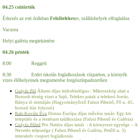
04.25 csütörtök
Érkezés az esti órákban
Felsőtelekes
re, szálláshelyek elfoglalása
Vacsora
Helyi galéria megtekintése
04.26 péntek
8:00 Reggeli
8:30 Erdei iskolás foglalkozások vízparton, a környék
vizes élőhelyeinek megismerése forgószínpadszerűen
Gulyás Pál
Állami díjas hidrobiológus : Mikroszkóp alatt a
Borsodi térség vizei a Sajó, Telekes patak a telekesi forrás,
Bánya tó mintáján (Hagyományőrző Falusi Pihenő, Fő u. 45,
hosszú ház folyosó)
Rab-Kováts Éva
Donna Európa díjas művész tanár: Egy kis
település és a festészet találkozása (Falusi Pihenő és Galéria)
Gulyás Pálné
Pro Natúra díjas tanár : A környezet egysége – A
Nevelés teljessége ( Falusi Pihenő és Galéria, Petőfi u. 3)
interaktív csoport foglalkozás