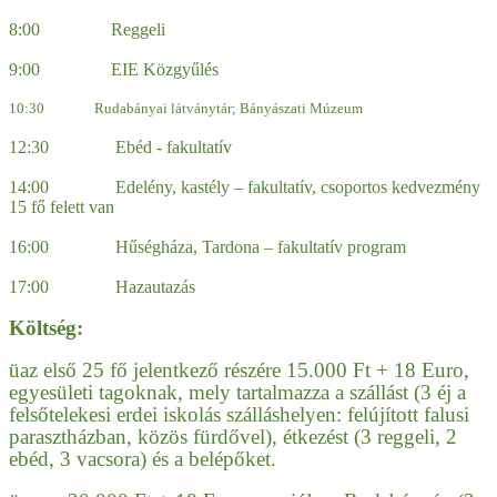
8:00 Reggeli
9:00 EIE Közgyűlés
10:30 Rudabányai látványtár; Bányászati Múzeum
12:30 Ebéd - fakultatív
14:00 Edelény, kastély – fakultatív, csoportos kedvezmény
15 fő felett van
16:00 Hűségháza, Tardona – fakultatív program
17:00 Hazautazás
Költség:
ü
az első 25 fő jelentkező részére 15.000 Ft + 18 Euro,
egyesületi tagoknak, mely tartalmazza a szállást (3 éj a
felsőtelekesi erdei iskolás szálláshelyen: felújított falusi
parasztházban, közös fürdővel), étkezést (3 reggeli, 2
ebéd, 3 vacsora) és a belépőket.