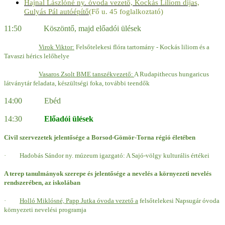
Hajnal Lászlóné ny. óvoda vezető, Kockás Liliom díjas,
Gulyás Pál autóépítő
(Fő u. 45 foglalkoztató)
11:50 Köszöntő, majd előadói ülések
Virok Viktor:
Felsőtelekesi flóra tartomány - Kockás liliom és a
Tavaszi hérics lelőhelye
Vasaros Zsolt BME tanszékvezető:
A Rudapithecus hungaricus
látványtár feladata, készültségi foka, további teendők
14:00 Ebéd
14:30
Előadói ülések
Civil szervezetek jelentősége a Borsod-Gömör-Torna régió életében
·
Hadobás Sándor ny. múzeum igazgató: A Sajó-völgy kulturális értékei
A terep tanulmányok szerepe és jelentősége a nevelés a környezeti nevelés
rendszerében, az iskolában
·
Holló Miklósné, Papp Jutka óvoda vezető a
felsőtelekesi Napsugár óvoda
környezeti nevelési programja