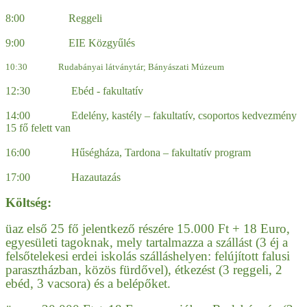
8:00 Reggeli
9:00 EIE Közgyűlés
10:30 Rudabányai látványtár; Bányászati Múzeum
12:30 Ebéd - fakultatív
14:00 Edelény, kastély – fakultatív, csoportos kedvezmény
15 fő felett van
16:00 Hűségháza, Tardona – fakultatív program
17:00 Hazautazás
Költség:
ü
az első 25 fő jelentkező részére 15.000 Ft + 18 Euro,
egyesületi tagoknak, mely tartalmazza a szállást (3 éj a
felsőtelekesi erdei iskolás szálláshelyen: felújított falusi
parasztházban, közös fürdővel), étkezést (3 reggeli, 2
ebéd, 3 vacsora) és a belépőket.