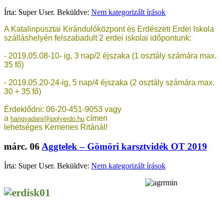
Írta: Super User. Beküldve:
Nem kategorizált írások
A Katalinpusztai Kirándulóközpont és Erdészeti Erdei Iskola
szálláshelyén felszabadult 2 erdei iskolai időpontunk:
- 2019.05.08-10- ig, 3 nap/2 éjszaka (1 osztály számára max.
35 fő)
- 2019.05.20-24-ig, 5 nap/4 éjszaka (2 osztály számára max.
30 + 35 fő)
Érdeklődni: 06-20-451-9053 vagy
a
címen
hangyadani@ipolyerdo.hu
lehetséges Kemenes Ritánál!
márc.
06
Aggtelek – Gömöri karsztvidék OT 2019
Írta: Super User. Beküldve:
Nem kategorizált írások