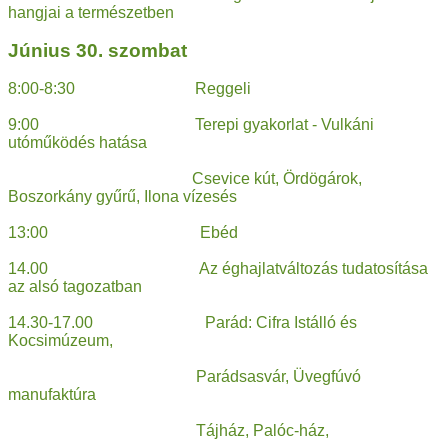
hangjai a természetben
Június 30. szombat
8:00-8:30 Reggeli
9:00 Terepi gyakorlat - Vulkáni
utóműködés hatása
Csevice kút, Ördögárok,
Boszorkány gyűrű, Ilona vízesés
13:00 Ebéd
14.00 Az éghajlatváltozás tudatosítása
az alsó tagozatban
14.30-17.00 Parád: Cifra Istálló és
Kocsimúzeum,
Parádsasvár, Üvegfúvó
manufaktúra
Tájház, Palóc-ház,