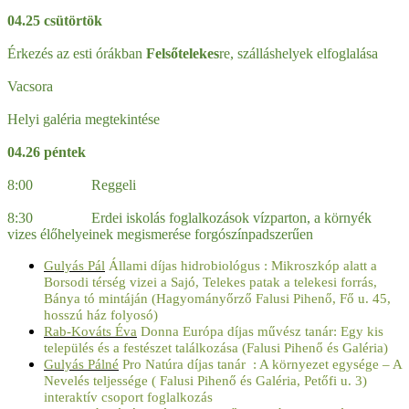
04.25 csütörtök
Érkezés az esti órákban
Felsőtelekes
re, szálláshelyek elfoglalása
Vacsora
Helyi galéria megtekintése
04.26 péntek
8:00 Reggeli
8:30 Erdei iskolás foglalkozások vízparton, a környék
vizes élőhelyeinek megismerése forgószínpadszerűen
Gulyás Pál
Állami díjas hidrobiológus : Mikroszkóp alatt a
Borsodi térség vizei a Sajó, Telekes patak a telekesi forrás,
Bánya tó mintáján (Hagyományőrző Falusi Pihenő, Fő u. 45,
hosszú ház folyosó)
Rab-Kováts Éva
Donna Európa díjas művész tanár: Egy kis
település és a festészet találkozása (Falusi Pihenő és Galéria)
Gulyás Pálné
Pro Natúra díjas tanár : A környezet egysége – A
Nevelés teljessége ( Falusi Pihenő és Galéria, Petőfi u. 3)
interaktív csoport foglalkozás