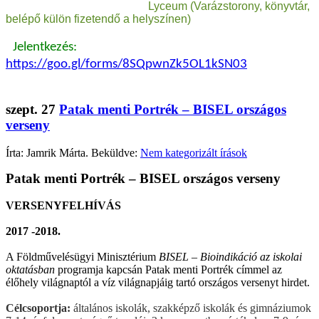
Lyceum (Varázstorony, könyvtár,
belépő külön fizetendő a helyszínen)
Jelentkezés:
https://goo.gl/forms/8SQpwnZk5OL1kSN03
szept.
27
Patak menti Portrék – BISEL országos
verseny
Írta: Jamrik Márta. Beküldve:
Nem kategorizált írások
Patak menti Portrék – BISEL országos verseny
VERSENYFELHÍVÁS
2017 -2018.
A Földművelésügyi Minisztérium
BISEL – Bioindikáció az iskolai
oktatásban
programja kapcsán Patak menti Portrék címmel az
élőhely világnaptól a víz világnapjáig tartó országos versenyt hirdet.
Célcsoportja:
általános iskolák, szakképző iskolák és gimnáziumok