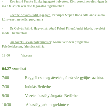
·
Kovácsné Fecske Ilonk
a
igazgató helyettes
: Környezeti nevelés régen és
ma a felsőtelekesi alsó tagozatos tagiskolában
·
Csehné Kovács Judit igazgató
: Perkupai Stépán Ilona Általános iskola
környezeti nevelési programja
·
Dr. Gulyás Pálné
: Hagyományőrző Falusi Pihenő/erdei iskola, nevelési
modell bemutatása
·
Orehoczki
István polgármester
:
Közművelődési programok
Felsőtelekesen, falu séta, tájház
19:00 Vacsora
04.27 szombat
7:00 Reggeli csomag átvétele, forrásvíz gyűjtés az útra.
7:30 Indulás Betlérbe
9:30 Vezetett kastélylátogatás Betlérben
10:30 A kastélypark megtekintése