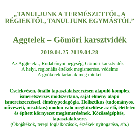
„TANULJUNK A TERMÉSZETTŐL, A
RÉGIEKTŐL, TANULJUNK EGYMÁSTÓL”
Aggtelek – Gömöri karsztvidék
2019.04.25-2019.04.28
Az Aggteleki-, Rudabányai hegység, Gömöri karsztvidék –
A helyi, regionális értékek megismerése, védelme
A gyökerek tartanak meg minket
Cselekvésen, önálló tapasztalatszerzésen alapuló komplex
ismeretszerzés módszertana, saját élmény alapú
ismeretszerzéssel, élménypedagógia. Holisztikus (tudományos,
művészeti, misztikus) módon való megközelítése az élő, élettelen
és épített környezet megismerésének. Közösségépítés,
tapasztalatcsere.
(Ökojátékok, terepi foglalkozások, érzékek nyitogatása, stb.)