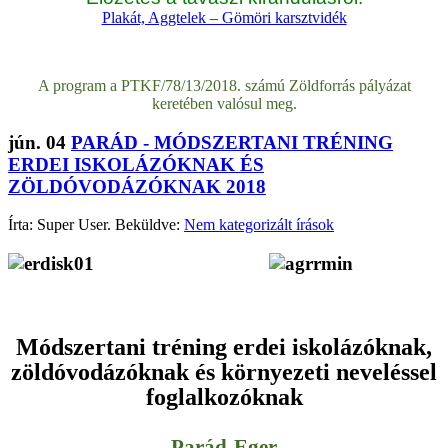
Plakát, Aggtelek – Gömöri karsztvidék
A program a PTKF/78/13/2018. számú Zöldforrás pályázat
keretében valósul meg.
jún.
04
PARÁD - MÓDSZERTANI TRÉNING
ERDEI ISKOLÁZÓKNAK ÉS
ZÖLDÓVODÁZÓKNAK 2018
Írta: Super User. Beküldve:
Nem kategorizált írások
Módszertani tréning erdei iskolázóknak,
zöldóvodázóknak és környezeti neveléssel
foglalkozóknak
Parád-Eger