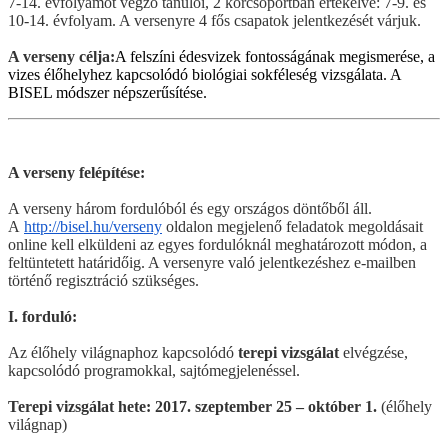
7-14. évfolyamot végző tanulói, 2 korcsoportban értékelve: 7-9. és
10-14. évfolyam. A versenyre 4 fős csapatok jelentkezését várjuk.
A verseny célja:
A felszíni édesvizek fontosságának megismerése, a
vizes élőhelyhez kapcsolódó biológiai sokféleség vizsgálata. A
BISEL módszer népszerűsítése.
A verseny felépítése:
A verseny három fordulóból és egy országos döntőből áll.
A
http://bisel.hu/verseny
oldalon megjelenő feladatok megoldásait
online kell elküldeni az egyes fordulóknál meghatározott módon, a
feltüntetett határidőig. A versenyre való jelentkezéshez e-mailben
történő regisztráció szükséges.
I. forduló:
Az élőhely világnaphoz kapcsolódó
terepi vizsgálat
elvégzése,
kapcsolódó programokkal, sajtómegjelenéssel.
Terepi vizsgálat hete:
2017. szeptember 25 – október 1.
(élőhely
világnap)