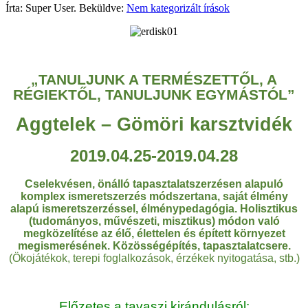
Írta: Super User. Beküldve:
Nem kategorizált írások
„TANULJUNK A TERMÉSZETTŐL, A
RÉGIEKTŐL, TANULJUNK EGYMÁSTÓL”
Aggtelek – Gömöri karsztvidék
2019.04.25-2019.04.28
Cselekvésen, önálló tapasztalatszerzésen alapuló
komplex ismeretszerzés módszertana, saját élmény
alapú ismeretszerzéssel, élménypedagógia. Holisztikus
(tudományos, művészeti, misztikus) módon való
megközelítése az élő, élettelen és épített környezet
megismerésének. Közösségépítés, tapasztalatcsere.
(Ökojátékok, terepi foglalkozások, érzékek nyitogatása, stb.)
Előzetes a tavaszi kirándulásról: