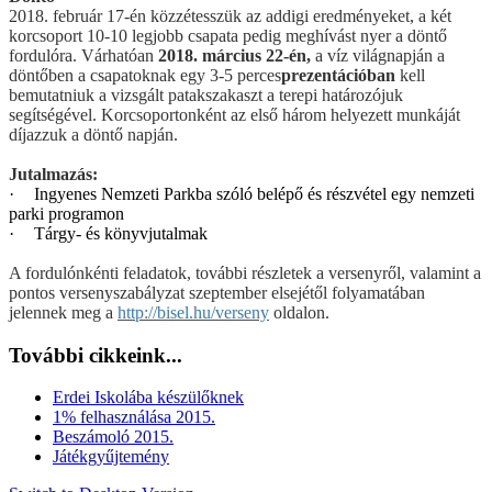
2018. február 17-én közzétesszük az addigi eredményeket, a két
korcsoport 10-10 legjobb csapata pedig meghívást nyer a döntő
fordulóra. Várhatóan
2018. március 22-én,
a víz világnapján a
döntőben a csapatoknak egy 3-5 perces
prezentációban
kell
bemutatniuk a vizsgált patakszakaszt a terepi határozójuk
segítségével. Korcsoportonként az első három helyezett munkáját
díjazzuk a döntő napján.
Jutalmazás:
·
Ingyenes Nemzeti Parkba szóló belépő és részvétel egy nemzeti
parki programon
·
Tárgy- és könyvjutalmak
A fordulónkénti feladatok, további részletek a versenyről, valamint a
pontos versenyszabályzat szeptember elsejétől folyamatában
jelennek meg a
http://bisel.hu/verseny
oldalon.
További cikkeink...
Erdei Iskolába készülőknek
1% felhasználása 2015.
Beszámoló 2015.
Játékgyűjtemény