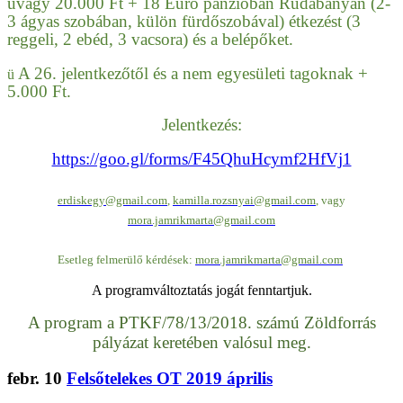
ü
vagy 20.000 Ft + 18 Euro panzióban Rudabányán (2-
3 ágyas szobában, külön fürdőszobával) étkezést (3
reggeli, 2 ebéd, 3 vacsora) és a belépőket.
A 26. jelentkezőtől és a nem egyesületi tagoknak +
ü
5.000 Ft.
Jelentkezés:
https://goo.gl/forms/F45QhuHcymf2HfVj1
erdiskegy@gmail.com
,
kamilla.rozsnyai@gmail.com
, vagy
mora.jamrikmarta@gmail.com
Esetleg felmerülő kérdések:
mora.jamrikmarta@gmail.com
A programváltoztatás jogát fenntartjuk.
A program a PTKF/78/13/2018. számú Zöldforrás
pályázat keretében valósul meg.
febr.
10
Felsőtelekes OT 2019 április