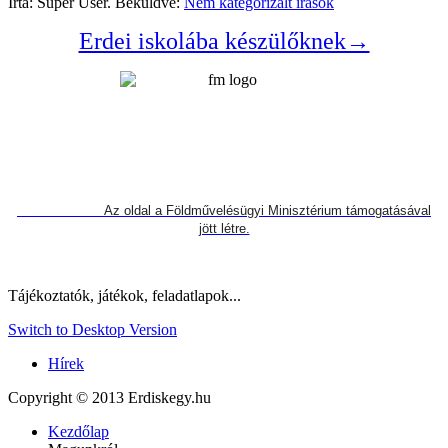
Írta: Super User. Beküldve:
Nem kategorizált írások
Erdei iskolába készülőknek→
Az oldal a Földművelésügyi Minisztérium támogatásával
jött létre.
Tájékoztatók, játékok, feladatlapok...
Switch to Desktop Version
Hírek
Copyright © 2013 Erdiskegy.hu
Kezdőlap