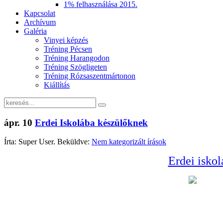
1% felhasználása 2015.
Kapcsolat
Archívum
Galéria
Vinyei képzés
Tréning Pécsen
Tréning Harangodon
Tréning Szögligeten
Tréning Rózsaszentmártonon
Kiállítás
ápr.
10
Erdei Iskolába készülőknek
Írta: Super User. Beküldve:
Nem kategorizált írások
Erdei isko