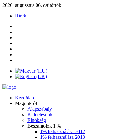
2026. augusztus 06. csütörtök
Hírek
Kezdőlap
Magunkról
Alapszabály
Küldetésünk
Elnökség
Beszámolók 1 %
1% felhasználása 2012
1% felhasználása 2013