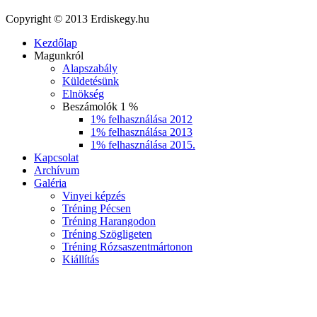
Copyright © 2013 Erdiskegy.hu
Kezdőlap
Magunkról
Alapszabály
Küldetésünk
Elnökség
Beszámolók 1 %
1% felhasználása 2012
1% felhasználása 2013
1% felhasználása 2015.
Kapcsolat
Archívum
Galéria
Vinyei képzés
Tréning Pécsen
Tréning Harangodon
Tréning Szögligeten
Tréning Rózsaszentmártonon
Kiállítás