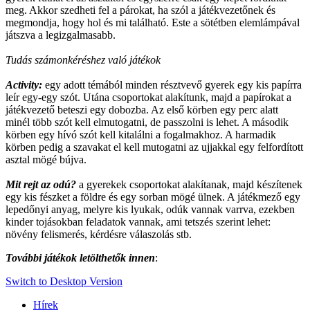
meg. Akkor szedheti fel a párokat, ha szól a játékvezetőnek és
megmondja, hogy hol és mi található. Este a sötétben elemlámpával
játszva a legizgalmasabb.
Tudás számonkéréshez való játékok
Activity:
egy adott témából minden résztvevő gyerek egy kis papírra
leír egy-egy szót. Utána csoportokat alakítunk, majd a papírokat a
játékvezető beteszi egy dobozba. Az első körben egy perc alatt
minél több szót kell elmutogatni, de passzolni is lehet. A második
körben egy hívó szót kell kitalálni a fogalmakhoz. A harmadik
körben pedig a szavakat el kell mutogatni az ujjakkal egy felfordított
asztal mögé bújva.
Mit rejt az odú?
a gyerekek csoportokat alakítanak, majd készítenek
egy kis fészket a földre és egy sorban mögé ülnek. A játékmező egy
lepedőnyi anyag, melyre kis lyukak, odúk vannak varrva, ezekben
kinder tojásokban feladatok vannak, ami tetszés szerint lehet:
növény felismerés, kérdésre válaszolás stb.
További játékok letölthetők innen
:
Switch to Desktop Version
Hírek