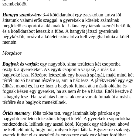
szembekötőt.
Hangya szagösvény
:3-4 kötéldarabot egy zacskóban tartva jól
átitatunk valami erős szaggal. a gyerekek a kötelek számának
megfelelő csoportot alakítanak ki. Utána egy társuk szemét bekötik,
és a kötéldarabot leteszik a fűbe. A hangyát játszó gyereknek
négykézláb, orrával a kötelet szimatolva kell végighaladnia a kötél
mentén.
Mozgásos
Baglyok és varjak
: egy nagyobb, sima területen két csoportba
osztjuk a gyerekeket. Az egyik csoport a varjaké, a másik a
baglyoké lesz. Középre leteszünk egy hosszú spárgát, majd mind két
térfél utolsó harmad részére is, ami a ház lesz. A játékvezető egy-egy
állítást mond és, ha ez igaz a baglyok futnak át a másik oldalra és
fognak kézen egy gyereket, ha az nem ér be a házba. Ettől kezdve ő
is bagoly lesz. Ha az állatás hamis, akkor a varjak futnak át a másik
térfélre és a baglyok menekülnek.
Óriás memory
: fólia tokba tett, vagy laminált kép párokat egy
nagyobb területen leteszünk képpel lefelé. A gyerekek csoportokba
rendeződnek, leülnek egy asztal köré. Kapnak egy térképet, ahová
be kell jelölniük, hogy hol, milyen képet láttak. Egyszerre csak egy
gyerek futhat el az asztaltól és egyszerre csak egy képet fordíthat