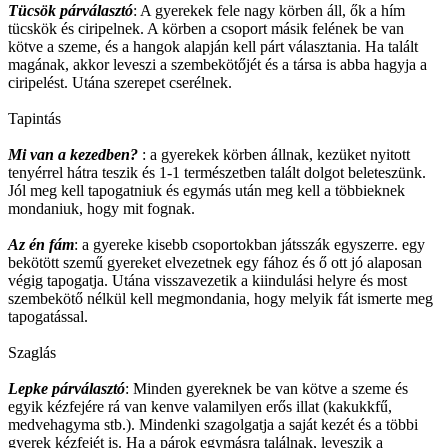
Tücsök párválasztó
: A gyerekek fele nagy körben áll, ők a hím
tücskök és ciripelnek. A körben a csoport másik felének be van
kötve a szeme, és a hangok alapján kell párt választania. Ha talált
magának, akkor leveszi a szembekötőjét és a társa is abba hagyja a
ciripelést. Utána szerepet cserélnek.
Tapintás
Mi van a kezedben?
: a gyerekek körben állnak, kezüket nyitott
tenyérrel hátra teszik és 1-1 természetben talált dolgot beleteszünk.
Jól meg kell tapogatniuk és egymás után meg kell a többieknek
mondaniuk, hogy mit fognak.
Az én fám
: a gyereke kisebb csoportokban játsszák egyszerre. egy
bekötött szemű gyereket elvezetnek egy fához és ő ott jó alaposan
végig tapogatja. Utána visszavezetik a kiindulási helyre és most
szembekötő nélkül kell megmondania, hogy melyik fát ismerte meg
tapogatással.
Szaglás
Lepke párválasztó
: Minden gyereknek be van kötve a szeme és
egyik kézfejére rá van kenve valamilyen erős illat (kakukkfű,
medvehagyma stb.). Mindenki szagolgatja a saját kezét és a többi
gyerek kézfejét is. Ha a párok egymásra találnak, leveszik a