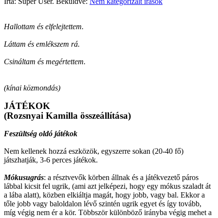
Írta: Super User. Beküldve:
Nem kategorizált írások
Hallottam és elfelejtettem.
Láttam és emlékszem rá.
Csináltam és megértettem.
(kínai közmondás)
JÁTÉKOK
(Rozsnyai Kamilla összeállítása)
Feszültség oldó játékok
Nem kellenek hozzá eszközök, egyszerre sokan (20-40 fő)
játszhatják, 3-6 perces játékok.
Mókusugrás
: a résztvevők körben állnak és a játékvezető páros
lábbal kicsit fel ugrik, (ami azt jelképezi, hogy egy mókus szaladt át
a lába alatt), közben elkiáltja magát, hogy jobb, vagy bal. Ekkor a
tőle jobb vagy baloldalon lévő szintén ugrik egyet és így tovább,
míg végig nem ér a kör. Többször különböző irányba végig mehet a