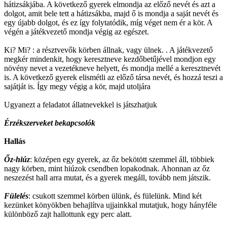
hátizsákjába. A következő gyerek elmondja az előző nevét és azt a
dolgot, amit bele tett a hátizsákba, majd ő is mondja a saját nevét és
egy újabb dolgot, és ez így folytatódik, míg véget nem ér a kör. A
végén a játékvezető mondja végig az egészet.
Ki? Mi? : a résztvevők körben állnak, vagy ülnek. . A játékvezető
megkér mindenkit, hogy keresztneve kezdőbetűjével mondjon egy
növény nevet a vezetékneve helyett, és mondja mellé a keresztnevét
is. A következő gyerek elismétli az előző társa nevét, és hozzá teszi a
sajátját is. Így megy végig a kör, majd utoljára
Ugyanezt a feladatot állatnevekkel is játszhatjuk
Érzékszerveket bekapcsolók
Hallás
Őz-hiúz
: középen egy gyerek, az őz bekötött szemmel áll, többiek
nagy körben, mint hiúzok csendben lopakodnak. Ahonnan az őz
neszezést hall arra mutat, és a gyerek megáll, tovább nem játszik.
Fülelés
: csukott szemmel körben ülünk, és fülelünk. Mind két
kezünket könyökben behajlítva ujjainkkal mutatjuk, hogy hányféle
különböző zajt hallottunk egy perc alatt.