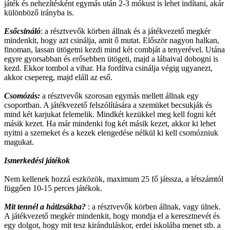
játék és nehezítésként egymás után 2-3 mókust is lehet indítani, akár
különböző irányba is.
Esőcsináló
: a résztvevők körben állnak és a játékvezető megkér
mindenkit, hogy azt csinálja, amit ő mutat. Először nagyon halkan,
finoman, lassan ütögetni kezdi mind két combját a tenyerével. Utána
egyre gyorsabban és erősebben ütögeti, majd a lábaival dobogni is
kezd. Ekkor tombol a vihar. Ha fordítva csinálja végig ugyanezt,
akkor csepereg, majd eláll az eső.
Csomózás:
a résztvevők szorosan egymás mellett állnak egy
csoportban. A játékvezető felszólítására a szemüket becsukják és
mind két karjukat felemelik. Mindkét kezükkel meg kell fogni két
másik kezet. Ha már mindenki fog két másik kezet, akkor ki lehet
nyitni a szemeket és a kezek elengedése nélkül ki kell csomózniuk
magukat.
Ismerkedési játékok
Nem kellenek hozzá eszközök, maximum 25 fő játssza, a létszámtól
függően 10-15 perces játékok.
Mit tennél a hátizsákba?
: a résztvevők körben állnak, vagy ülnek.
A játékvezető megkér mindenkit, hogy mondja el a keresztnevét és
egy dolgot, hogy mit tesz kiránduláskor, erdei iskolába menet stb. a