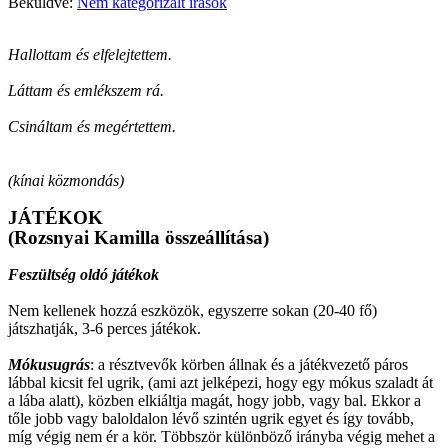
Beküldve:
Nem kategorizált írások
Hallottam és elfelejtettem.
Láttam és emlékszem rá.
Csináltam és megértettem.
(kínai közmondás)
JÁTÉKOK
(Rozsnyai Kamilla összeállítása)
Feszültség oldó játékok
Nem kellenek hozzá eszközök, egyszerre sokan (20-40 fő)
játszhatják, 3-6 perces játékok.
Mókusugrás
: a résztvevők körben állnak és a játékvezető páros
lábbal kicsit fel ugrik, (ami azt jelképezi, hogy egy mókus szaladt át
a lába alatt), közben elkiáltja magát, hogy jobb, vagy bal. Ekkor a
tőle jobb vagy baloldalon lévő szintén ugrik egyet és így tovább,
míg végig nem ér a kör. Többször különböző irányba végig mehet a