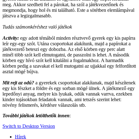
meg. Akkor szedheti fel a párokat, ha szól a játékvezetőnek és
megmondja, hogy hol és mi található. Este a sötétben elemlámpával
játszva a legizgalmasabb.
Tudás számonkéréshez való játékok
Activity:
egy adott témából minden résztvevő gyerek egy kis papírra
leír egy-egy szót. Utána csoportokat alakítunk, majd a papírokat a
játékvezető beteszi egy dobozba. Az első körben egy perc alatt
minél több szót kell elmutogatni, de passzolni is lehet. A második
körben egy hívó szót kell kitalálni a fogalmakhoz. A harmadik
körben pedig a szavakat el kell mutogatni az ujjakkal egy felfordított
asztal mögé bújva.
Mit rejt az odú?
a gyerekek csoportokat alakítanak, majd készítenek
egy kis fészket a földre és egy sorban mögé ülnek. A játékmező egy
lepedőnyi anyag, melyre kis lyukak, odúk vannak varrva, ezekben
kinder tojásokban feladatok vannak, ami tetszés szerint lehet:
növény felismerés, kérdésre válaszolás stb.
További játékok letölthetők innen
:
Switch to Desktop Version
Hírek