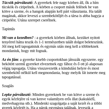
Tücsök párválasztó
: A gyerekek fele nagy körben áll, ők a hím
tücskök és ciripelnek. A körben a csoport másik felének be van
kötve a szeme, és a hangok alapján kell párt választania. Ha talált
magának, akkor leveszi a szembekötőjét és a társa is abba hagyja a
ciripelést. Utána szerepet cserélnek.
Tapintás
Mi van a kezedben?
: a gyerekek körben állnak, kezüket nyitott
tenyérrel hátra teszik és 1-1 természetben talált dolgot beleteszünk.
Jól meg kell tapogatniuk és egymás után meg kell a többieknek
mondaniuk, hogy mit fognak.
Az én fám
: a gyereke kisebb csoportokban játsszák egyszerre. egy
bekötött szemű gyereket elvezetnek egy fához és ő ott jó alaposan
végig tapogatja. Utána visszavezetik a kiindulási helyre és most
szembekötő nélkül kell megmondania, hogy melyik fát ismerte meg
tapogatással.
Szaglás
Lepke párválasztó
: Minden gyereknek be van kötve a szeme és
egyik kézfejére rá van kenve valamilyen erős illat (kakukkfű,
medvehagyma stb.). Mindenki szagolgatja a saját kezét és a többi
gyerek kézfejét is. Ha a párok egymásra találnak, leveszik a