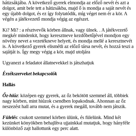
hátizsákjába. A következő gyerek elmondja az előző nevét és azt a
dolgot, amit bele tett a hátizsákba, majd ő is mondja a saját nevét és
egy újabb dolgot, és ez így folytatódik, míg véget nem ér a kör. A
végén a játékvezető mondja végig az egészet.
Ki? Mi? : a résztvevők körben állnak, vagy ülnek. . A játékvezető
megkér mindenkit, hogy keresztneve kezdőbetűjével mondjon egy
növény nevet a vezetékneve helyett, és mondja mellé a keresztnevét
is. A következő gyerek elismétli az előző társa nevét, és hozzá teszi a
sajátját is. Így megy végig a kör, majd utoljára
Ugyanezt a feladatot állatnevekkel is játszhatjuk
Érzékszerveket bekapcsolók
Hallás
Őz-hiúz
: középen egy gyerek, az őz bekötött szemmel áll, többiek
nagy körben, mint hiúzok csendben lopakodnak. Ahonnan az őz
neszezést hall arra mutat, és a gyerek megáll, tovább nem játszik.
Fülelés
: csukott szemmel körben ülünk, és fülelünk. Mind két
kezünket könyökben behajlítva ujjainkkal mutatjuk, hogy hányféle
különböző zajt hallottunk egy perc alatt.