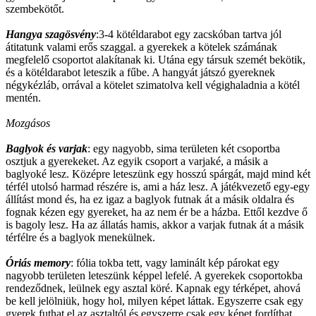
szembekötőt.
Hangya szagösvény
:3-4 kötéldarabot egy zacskóban tartva jól
átitatunk valami erős szaggal. a gyerekek a kötelek számának
megfelelő csoportot alakítanak ki. Utána egy társuk szemét bekötik,
és a kötéldarabot leteszik a fűbe. A hangyát játszó gyereknek
négykézláb, orrával a kötelet szimatolva kell végighaladnia a kötél
mentén.
Mozgásos
Baglyok és varjak
: egy nagyobb, sima területen két csoportba
osztjuk a gyerekeket. Az egyik csoport a varjaké, a másik a
baglyoké lesz. Középre leteszünk egy hosszú spárgát, majd mind két
térfél utolsó harmad részére is, ami a ház lesz. A játékvezető egy-egy
állítást mond és, ha ez igaz a baglyok futnak át a másik oldalra és
fognak kézen egy gyereket, ha az nem ér be a házba. Ettől kezdve ő
is bagoly lesz. Ha az állatás hamis, akkor a varjak futnak át a másik
térfélre és a baglyok menekülnek.
Óriás memory
: fólia tokba tett, vagy laminált kép párokat egy
nagyobb területen leteszünk képpel lefelé. A gyerekek csoportokba
rendeződnek, leülnek egy asztal köré. Kapnak egy térképet, ahová
be kell jelölniük, hogy hol, milyen képet láttak. Egyszerre csak egy
gyerek futhat el az asztaltól és egyszerre csak egy képet fordíthat