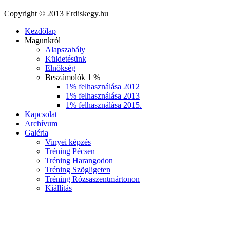
Copyright © 2013 Erdiskegy.hu
Kezdőlap
Magunkról
Alapszabály
Küldetésünk
Elnökség
Beszámolók 1 %
1% felhasználása 2012
1% felhasználása 2013
1% felhasználása 2015.
Kapcsolat
Archívum
Galéria
Vinyei képzés
Tréning Pécsen
Tréning Harangodon
Tréning Szögligeten
Tréning Rózsaszentmártonon
Kiállítás