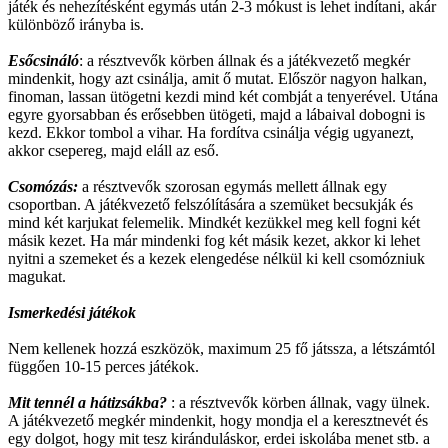
játék és nehezítésként egymás után 2-3 mókust is lehet indítani, akár
különböző irányba is.
Esőcsináló
: a résztvevők körben állnak és a játékvezető megkér
mindenkit, hogy azt csinálja, amit ő mutat. Először nagyon halkan,
finoman, lassan ütögetni kezdi mind két combját a tenyerével. Utána
egyre gyorsabban és erősebben ütögeti, majd a lábaival dobogni is
kezd. Ekkor tombol a vihar. Ha fordítva csinálja végig ugyanezt,
akkor csepereg, majd eláll az eső.
Csomózás:
a résztvevők szorosan egymás mellett állnak egy
csoportban. A játékvezető felszólítására a szemüket becsukják és
mind két karjukat felemelik. Mindkét kezükkel meg kell fogni két
másik kezet. Ha már mindenki fog két másik kezet, akkor ki lehet
nyitni a szemeket és a kezek elengedése nélkül ki kell csomózniuk
magukat.
Ismerkedési játékok
Nem kellenek hozzá eszközök, maximum 25 fő játssza, a létszámtól
függően 10-15 perces játékok.
Mit tennél a hátizsákba?
: a résztvevők körben állnak, vagy ülnek.
A játékvezető megkér mindenkit, hogy mondja el a keresztnevét és
egy dolgot, hogy mit tesz kiránduláskor, erdei iskolába menet stb. a