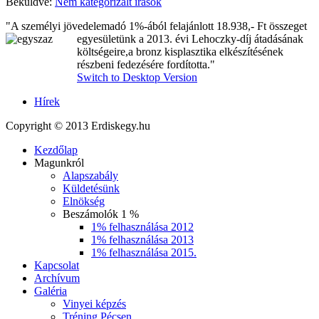
Beküldve:
Nem kategorizált írások
"A személyi jövedelemadó 1%-ából felajánlott 18.938,- Ft ö
sszeget
egyesületünk a 2013. évi Lehoczky-díj átadásának
költségeire,a bronz kisplasztika elkészítésének
részbeni fedezésére fordította."
Switch to Desktop Version
Hírek
Copyright © 2013 Erdiskegy.hu
Kezdőlap
Magunkról
Alapszabály
Küldetésünk
Elnökség
Beszámolók 1 %
1% felhasználása 2012
1% felhasználása 2013
1% felhasználása 2015.
Kapcsolat
Archívum
Galéria
Vinyei képzés
Tréning Pécsen