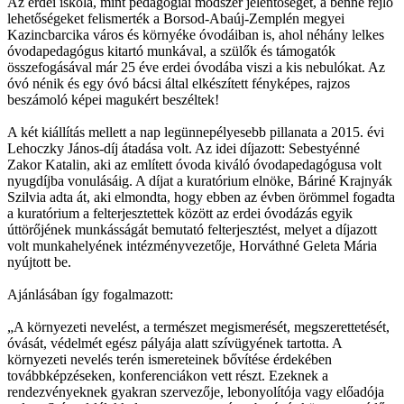
Az erdei iskola, mint pedagógiai módszer jelentőségét, a benne rejlő
lehetőségeket felismerték a Borsod-Abaúj-Zemplén megyei
Kazincbarcika város és környéke óvodáiban is, ahol néhány lelkes
óvodapedagógus kitartó munkával, a szülők és támogatók
összefogásával már 25 éve erdei óvodába viszi a kis nebulókat. Az
óvó nénik és egy óvó bácsi által elkészített fényképes, rajzos
beszámoló képei magukért beszéltek!
A két kiállítás mellett a nap legünnepélyesebb pillanata a 2015. évi
Lehoczky János-díj átadása volt. Az idei díjazott: Sebestyénné
Zakor Katalin, aki az említett óvoda kiváló óvodapedagógusa volt
nyugdíjba vonulásáig. A díjat a kuratórium elnöke, Báriné Krajnyák
Szilvia adta át, aki elmondta, hogy ebben az évben örömmel fogadta
a kuratórium a felterjesztettek között az erdei óvodázás egyik
úttörőjének munkásságát bemutató felterjesztést, melyet a díjazott
volt munkahelyének intézményvezetője, Horváthné Geleta Mária
nyújtott be.
Ajánlásában így fogalmazott:
„A környezeti nevelést, a természet megismerését, megszerettetését,
óvását, védelmét egész pályája alatt szívügyének tartotta. A
környezeti nevelés terén ismereteinek bővítése érdekében
továbbképzéseken, konferenciákon vett részt. Ezeknek a
rendezvényeknek gyakran szervezője, lebonyolítója vagy előadója