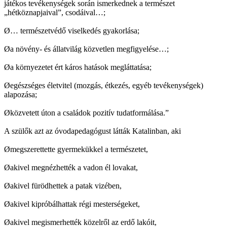
játékos tevékenységek során ismerkednek a természet
„hétköznapjaival”, csodáival…;
Ø
… természetvédő viselkedés gyakorlása;
Ø
a növény- és állatvilág közvetlen megfigyelése…;
Ø
a környezetet ért káros hatások megláttatása;
Ø
egészséges életvitel (mozgás, étkezés, egyéb tevékenységek)
alapozása;
Ø
közvetett úton a családok pozitív tudatformálása.”
A szülők azt az óvodapedagógust látták Katalinban, aki
Ø
megszerettette gyermekükkel a természetet,
Ø
akivel megnézhették a vadon él lovakat,
Ø
akivel fürödhettek a patak vizében,
Ø
akivel kipróbálhattak régi mesterségeket,
Ø
akivel megismerhették közelről az erdő lakóit,