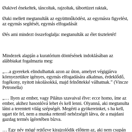
Ø
akivel énekeltek, táncoltak, rajzoltak, tábortüzet raktak,
Ø
aki mellett megtanulták az együttműködést, az egymásra figyelést,
az egymás segítését, egymás elfogadását
Ø
és ami mindezt összefoglalja: megtanulták az élet tiszteletét!
Mindezek alapján a kuratórium döntésének indoklásában az
alábbiakat fogalmazta meg:
„…a gyerekek elindulhattak azon az úton, amelyet végigjárva
környezetükre igényes, egymás elfogadására alkalmas, érdeklődő,
fogékony, nyitott iskolásokká, majd felnőttekké válhatnak.” (Vincze
Petronella)
„… Ilyen az ember, vagy Pilátus szavaival élve: ecce homo, íme az
ember, akihez hasonlóvá lehet és kell lenni. Olyanná, aki megtanulta
látni a teremtett világ szépségét. Megérti a gyökereinket, s ha kell,
ugart tör fel, nem a munka rettentő nehézségét látva, de a majdani
gazdag termés ígéretében bízva.
… Egy név mögé rejtőzve kirajzolódik előttem az, aki nem csupán