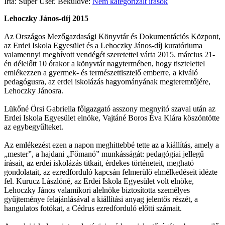
Írta: Super User. Beküldve:
Nem kategorizált írások
Lehoczky János-díj 2015
Az Országos Mezőgazdasági Könyvtár és Dokumentációs Központ,
az Erdei Iskola Egyesület és a Lehoczky János-díj kuratóriuma
valamennyi meghívott vendégét szeretettel várta 2015. március 21-
én délelőtt 10 órakor a könyvtár nagytermében, hogy tisztelettel
emlékezzen a gyermek- és természettisztelő emberre, a kiváló
pedagógusra, az erdei iskolázás hagyományának megteremtőjére,
Lehoczky Jánosra.
Lükőné Örsi Gabriella főigazgató asszony megnyitó szavai után az
Erdei Iskola Egyesület elnöke, Vajtáné Boros Éva Klára köszöntötte
az egybegyűlteket.
Az emlékezést ezen a napon meghittebbé tette az a kiállítás, amely a
„mester”, a hajdani „Főmanó” munkásságát: pedagógiai jellegű
írásait, az erdei iskolázás titkait, érdekes történeteit, megható
gondolatait, az ezredforduló kapcsán felmerülő elmélkedéseit idézte
fel. Kurucz Lászlóné, az Erdei Iskola Egyesület volt elnöke,
Lehoczky János valamikori alelnöke biztosította személyes
gyűjteménye felajánlásával a kiállítási anyag jelentős részét, a
hangulatos fotókat, a Cédrus ezredforduló előtti számait.