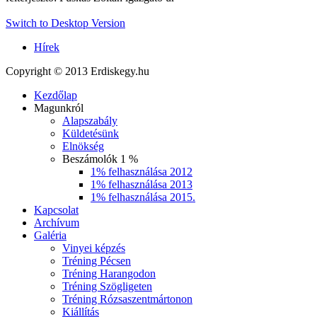
Switch to Desktop Version
Hírek
Copyright © 2013 Erdiskegy.hu
Kezdőlap
Magunkról
Alapszabály
Küldetésünk
Elnökség
Beszámolók 1 %
1% felhasználása 2012
1% felhasználása 2013
1% felhasználása 2015.
Kapcsolat
Archívum
Galéria
Vinyei képzés
Tréning Pécsen
Tréning Harangodon
Tréning Szögligeten
Tréning Rózsaszentmártonon
Kiállítás