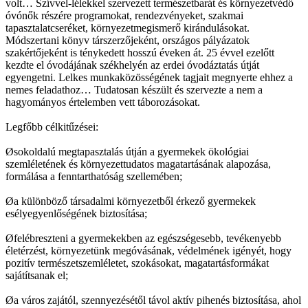
volt… Szívvel-lélekkel szervezett természetbarát és környezetvédő
óvónők részére programokat, rendezvényeket, szakmai
tapasztalatcseréket, környezetmegismerő kirándulásokat.
Módszertani könyv társzerzőjeként, országos pályázatok
szakértőjeként is ténykedett hosszú éveken át. 25 évvel ezelőtt
kezdte el óvodájának székhelyén az erdei óvodáztatás útját
egyengetni. Lelkes munkaközösségének tagjait megnyerte ehhez a
nemes feladathoz… Tudatosan készült és szervezte a nem a
hagyományos értelemben vett táborozásokat.
Legfőbb célkitűzései:
Ø
sokoldalú megtapasztalás útján a gyermekek ökológiai
szemléletének és környezettudatos magatartásának alapozása,
formálása a fenntarthatóság szellemében;
Ø
a különböző társadalmi környezetből érkező gyermekek
esélyegyenlőségének biztosítása;
Ø
felébreszteni a gyermekekben az egészségesebb, tevékenyebb
életérzést, környezetünk megóvásának, védelmének igényét, hogy
pozitív természetszemléletet, szokásokat, magatartásformákat
sajátítsanak el;
Ø
a város zajától, szennyezésétől távol aktív pihenés biztosítása, ahol