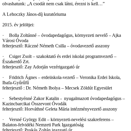
olvashatunk: „A csodát nem csak látni, érezni is kell…”
A Lehoczky János-díj kuratóriuma
2015. év jelöltjei:
·
Bolla Zoltánné – óvodapedagógus, környezeti nevelő – Ajka
Városi Óvoda
felterjesztő: Ráczné Németh Csilla – óvodavezető asszony
·
Csiger Zsolt – szakoktató és erdei iskolai programvezető –
Északerdő Zrt.
felterjesztő: Zay Adorján vezérigazgató úr
·
Fridrich Ágnes – erdeiiskola-vezető – Veronika Erdei Iskola,
Ibafa-Gyűrűfű
felterjesztő : Dr. Németh Ibolya – Mecsek Zöldút Egyesület
·
Sebestyénné Zakor Katalin - nyugalmazott óvodapedagógus –
Kazincbarcikai Összevont Óvodák
felterjesztő: Horváthné Geleta Mária intézményvezető asszony
·
Versné György Edit – környezeti-nevelési szakreferens –
Balaton-felvidéki Nemzeti Park Igazgatóság
felterjesztő: Puskás Zoltán igazgató úr