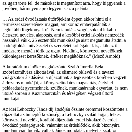
az ugart törte fel, de másokat is megtanított arra, hogy higgyenek a
jövőben, bármilyen apró legyen is az a palánta.
… Az erdei óvodáztatás úttörőjeként éppen akkor hinti el a
természet szeretetének magjait, amikor az emberpalánták a
leginkább fogékonyak rá. Nem tanulás- szagú, sokkal inkább
életszerű nevelés, alapozás, ami a későbbi erdei iskolás nemzedék
hasznává válik. 25 esztendős munkássága alatt megtanulta átadni a
nadrágfoldás művészetét és szeretetét kollégáinak is, akik az ő
módszere mentén törik az ugart. Nekünk, környezeti nevelőknek,
különlegeset keresőknek, értéket meglátóknak.” (Mező Arnold)
A kuratórium elnöke megköszönte Szabó Imrefia Béla
szobrászművész alkotásával, az elismerő oklevél és a tavaszi
virágcsokor átadásával a díjazottnak a legkisebbek körében végzett
áldozatos munkáját, a környezettudatos magatartás, életvitel
példaadását gyermeknek, szülőnek, munkatársnak egyaránt, és nem
utolsó sorban a Kazincbarcikán és térségében végzett úttörő
munkáját.
Az idei Lehoczky János-díj átadóján őszinte örömmel köszöntötte a
díjazottat az ünneplő közönség: a Lehoczky család tagjai, lelkes
környezeti nevelők, korábbi díjazottak, erdei iskolázó és erdei
óvodázó pedagógusok, valamint az érdeklődők, akik bizonyára
mindannyian tudják, vallják János mondatát, melyet a szobron