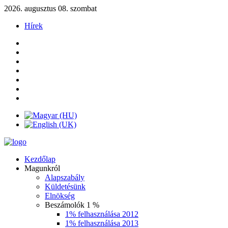
2026. augusztus 08. szombat
Hírek
Kezdőlap
Magunkról
Alapszabály
Küldetésünk
Elnökség
Beszámolók 1 %
1% felhasználása 2012
1% felhasználása 2013