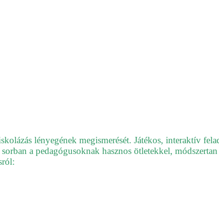
 iskolázás lényegének megismerését. Játékos, interaktív fel
só sorban a pedagógusoknak hasznos ötletekkel, módszertan 
sról: