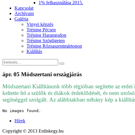
1% felhasználása 2015.
Kapcsolat
Archívum
Galéria
Vinyei képzés
Tréning Pécsen
Tréning Harangodon
Tréning Szögligeten
Tréning Rózsaszentmártonon
Kiállítás
ápr.
05
Módszertani országjárás
Módszertani Kiállításunk több régióban segítette az erdei
keltette fel a szülők és diákok érdeklődését, és nem utol
segítséggel szolgált. Az alábbiakban néhány kép a kiállítá
No images found.
Hírek
Copyright © 2013 Erdiskegy.hu