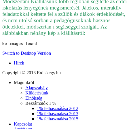
Módszertani Kiállításunk több régióban segítette az erdei
iskolázás lényegének megismerését. Játékos, interaktív
feladatokkal keltette fel a szülők és diákok érdeklődését,
és nem utolsó sorban a pedagógusoknak hasznos
ötletekkel, módszertan i segítséggel szolgált. Az
alábbiakban néhány kép a kiállításról:
No images found.
Switch to Desktop Version
Hírek
Copyright © 2013 Erdiskegy.hu
Magunkról
Alapszabály
Küldetésünk
Elnökség
Beszámolók 1 %
1% felhasználása 2012
1% felhasználása 2013
1% felhasználása 2015.
Kapcsolat