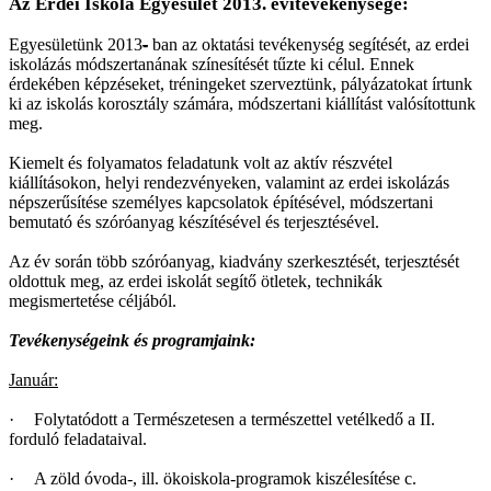
Az Erdei Iskola Egyesület 2013. évitevékenysége:
Egyesületünk 2013
-
ban az oktatási tevékenység segítését, az erdei
iskolázás módszertanának színesítését tűzte ki célul. Ennek
érdekében képzéseket, tréningeket szerveztünk, pályázatokat írtunk
ki az iskolás korosztály számára, módszertani kiállítást valósítottunk
meg.
Kiemelt és folyamatos feladatunk volt az aktív részvétel
kiállításokon, helyi rendezvényeken, valamint az erdei iskolázás
népszerűsítése személyes kapcsolatok építésével, módszertani
bemutató és szóróanyag készítésével és terjesztésével.
Az év során több szóróanyag, kiadvány szerkesztését, terjesztését
oldottuk meg, az erdei iskolát segítő ötletek, technikák
megismertetése céljából.
Tevékenységeink és programjaink:
Január:
·
Folytatódott a Természetesen a természettel vetélkedő a II.
forduló feladataival.
·
A zöld óvoda-, ill. ökoiskola-programok kiszélesítése c.