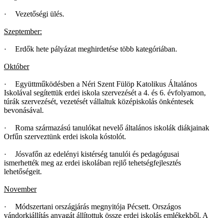
·
Vezetőségi ülés.
Szeptember:
·
Erdők hete pályázat meghirdetése több kategóriában.
Október
·
Együttműködésben a Néri Szent Fülöp Katolikus Általános
Iskolával segítettük erdei iskola szervezését a 4. és 6. évfolyamon,
túrák szervezését, vezetését vállaltuk középiskolás önkéntesek
bevonásával.
·
Roma származású tanulókat nevelő általános iskolák diákjainak
Orfűn szerveztünk erdei iskola kóstolót.
·
Jósvafőn az edelényi kistérség tanulói és pedagógusai
ismerhették meg az erdei iskolában rejlő tehetségfejlesztés
lehetőségeit.
November
·
Módszertani országjárás megnyitója Pécsett. Országos
vándorkiállítás anyagát állítottuk össze erdei iskolás emlékekből. A