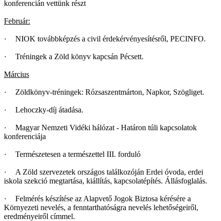
konferencián vettünk részt
Február:
·
NIOK továbbképzés a civil érdekérvényesítésről, PECINFO.
·
Tréningek a Zöld könyv kapcsán Pécsett.
Március
·
Zöldkönyv-tréningek: Rózsaszentmárton, Napkor, Szögliget.
·
Lehoczky-díj átadása.
·
Magyar Nemzeti Vidéki hálózat - Határon túli kapcsolatok
konferenciája
·
Természetesen a természettel III. forduló
·
A Zöld szervezetek országos találkozóján Erdei óvoda, erdei
iskola szekció megtartása, kiállítás, kapcsolatépítés. Állásfoglalás.
·
Felmérés készítése az Alapvető Jogok Biztosa kérésére a
Környezeti nevelés, a fenntarthatóságra nevelés lehetőségeiről,
eredményeiről címmel.