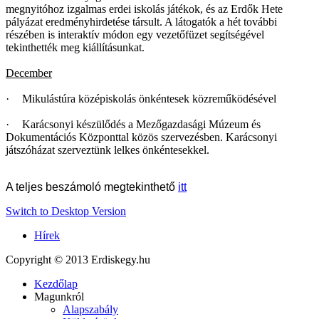
megnyitóhoz izgalmas erdei iskolás játékok, és az Erdők Hete
pályázat eredményhirdetése társult. A látogatók a hét további
részében is interaktív módon egy vezetőfüzet segítségével
tekinthették meg kiállításunkat.
December
·
Mikulástúra középiskolás önkéntesek közreműködésével
·
Karácsonyi készülődés a Mezőgazdasági Múzeum és
Dokumentációs Központtal közös szervezésben. Karácsonyi
játszóházat szerveztünk lelkes önkéntesekkel.
A teljes beszámoló megtekinthető
itt
Switch to Desktop Version
Hírek
Copyright © 2013 Erdiskegy.hu
Kezdőlap
Magunkról
Alapszabály