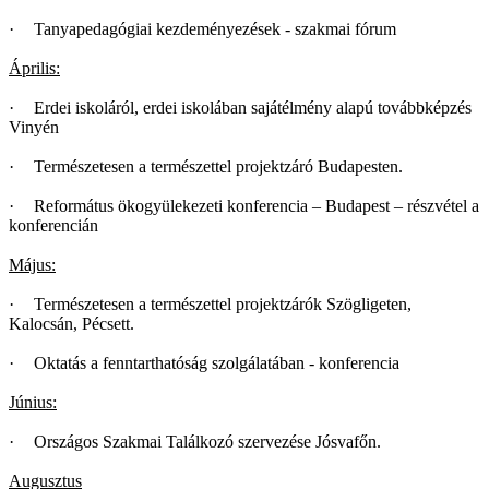
·
Tanyapedagógiai kezdeményezések - szakmai fórum
Április:
·
Erdei iskoláról, erdei iskolában sajátélmény alapú továbbképzés
Vinyén
·
Természetesen a természettel projektzáró Budapesten.
·
Református ökogyülekezeti konferencia – Budapest – részvétel a
konferencián
Május:
·
Természetesen a természettel projektzárók Szögligeten,
Kalocsán, Pécsett.
·
Oktatás a fenntarthatóság szolgálatában - konferencia
Június:
·
Országos Szakmai Találkozó szervezése Jósvafőn.
Augusztus