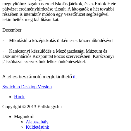
megnyitóhoz izgalmas erdei iskolás játékok, és az Erdők Hete
pályázat eredményhirdetése társult. A látogatók a hét további
részében is interaktív módon egy vezetőfüzet segítségével
tekinthették meg kiállításunkat.
December
·
Mikulástúra középiskolás önkéntesek közreműködésével
·
Karácsonyi készülődés a Mezőgazdasági Múzeum és
Dokumentációs Központtal közös szervezésben. Karácsonyi
játszóházat szerveztünk lelkes önkéntesekkel.
A teljes beszámoló megtekinthető
itt
Switch to Desktop Version
Hírek
Copyright © 2013 Erdiskegy.hu
Magunkról
Alapszabály
Küldetésünk