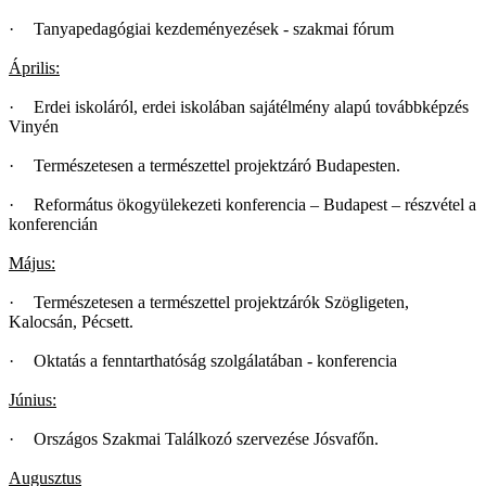
·
Tanyapedagógiai kezdeményezések - szakmai fórum
Április:
·
Erdei iskoláról, erdei iskolában sajátélmény alapú továbbképzés
Vinyén
·
Természetesen a természettel projektzáró Budapesten.
·
Református ökogyülekezeti konferencia – Budapest – részvétel a
konferencián
Május:
·
Természetesen a természettel projektzárók Szögligeten,
Kalocsán, Pécsett.
·
Oktatás a fenntarthatóság szolgálatában - konferencia
Június:
·
Országos Szakmai Találkozó szervezése Jósvafőn.
Augusztus