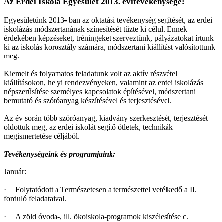
Az Erdei Iskola Egyesület 2013. évitevékenysége:
Egyesületünk 2013
-
ban az oktatási tevékenység segítését, az erdei
iskolázás módszertanának színesítését tűzte ki célul. Ennek
érdekében képzéseket, tréningeket szerveztünk, pályázatokat írtunk
ki az iskolás korosztály számára, módszertani kiállítást valósítottunk
meg.
Kiemelt és folyamatos feladatunk volt az aktív részvétel
kiállításokon, helyi rendezvényeken, valamint az erdei iskolázás
népszerűsítése személyes kapcsolatok építésével, módszertani
bemutató és szóróanyag készítésével és terjesztésével.
Az év során több szóróanyag, kiadvány szerkesztését, terjesztését
oldottuk meg, az erdei iskolát segítő ötletek, technikák
megismertetése céljából.
Tevékenységeink és programjaink:
Január:
·
Folytatódott a Természetesen a természettel vetélkedő a II.
forduló feladataival.
·
A zöld óvoda-, ill. ökoiskola-programok kiszélesítése c.