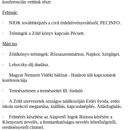
konferencián vettünk részt
Február:
·
NIOK továbbképzés a civil érdekérvényesítésről, PECINFO.
·
Tréningek a Zöld könyv kapcsán Pécsett.
Március
·
Zöldkönyv-tréningek: Rózsaszentmárton, Napkor, Szögliget.
·
Lehoczky-díj átadása.
·
Magyar Nemzeti Vidéki hálózat - Határon túli kapcsolatok
konferenciája
·
Természetesen a természettel III. forduló
·
A Zöld szervezetek országos találkozóján Erdei óvoda, erdei
iskola szekció megtartása, kiállítás, kapcsolatépítés. Állásfoglalás.
·
Felmérés készítése az Alapvető Jogok Biztosa kérésére a
Környezeti nevelés, a fenntarthatóságra nevelés lehetőségeiről,
eredményeiről címmel.