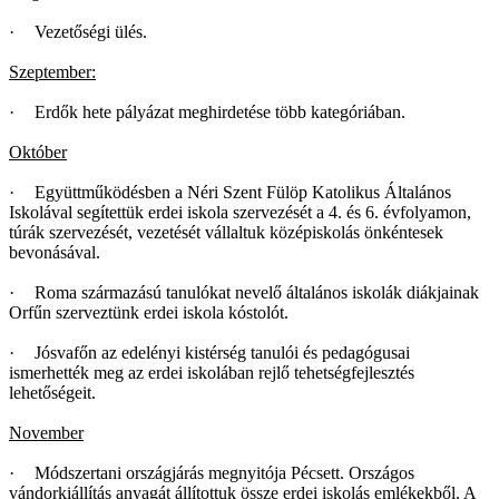
·
Vezetőségi ülés.
Szeptember:
·
Erdők hete pályázat meghirdetése több kategóriában.
Október
·
Együttműködésben a Néri Szent Fülöp Katolikus Általános
Iskolával segítettük erdei iskola szervezését a 4. és 6. évfolyamon,
túrák szervezését, vezetését vállaltuk középiskolás önkéntesek
bevonásával.
·
Roma származású tanulókat nevelő általános iskolák diákjainak
Orfűn szerveztünk erdei iskola kóstolót.
·
Jósvafőn az edelényi kistérség tanulói és pedagógusai
ismerhették meg az erdei iskolában rejlő tehetségfejlesztés
lehetőségeit.
November
·
Módszertani országjárás megnyitója Pécsett. Országos
vándorkiállítás anyagát állítottuk össze erdei iskolás emlékekből. A