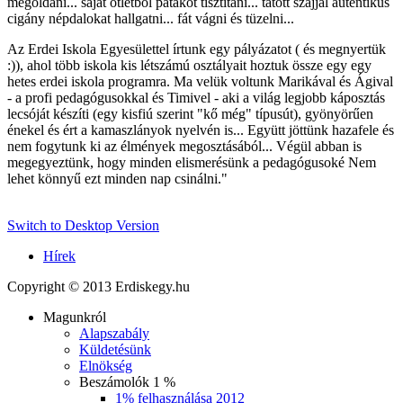
megoldani... saját ötletből patakot tisztítani... tátott szájjal autentikus
cigány népdalokat hallgatni... fát vágni és tüzelni...
Az Erdei Iskola Egyesülettel írtunk egy pályázatot ( és megnyertük
:)), ahol több iskola kis létszámú osztályait hoztuk össze egy egy
hetes erdei iskola programra. Ma velük voltunk Marikával és Ágival
- a profi pedagógusokkal és Timivel - aki a világ legjobb káposztás
lecsóját készíti (egy kisfiú szerint "kő még" típusút), gyönyörűen
énekel és ért a kamaszlányok nyelvén is... Együtt jöttünk hazafele és
nem fogytunk ki az élmények megosztásából... Végül abban is
megegyeztünk, hogy minden elismerésünk a pedagógusoké Nem
lehet könnyű ezt minden nap csinálni.
"
Switch to Desktop Version
Hírek
Copyright © 2013 Erdiskegy.hu
Magunkról
Alapszabály
Küldetésünk
Elnökség
Beszámolók 1 %
1% felhasználása 2012