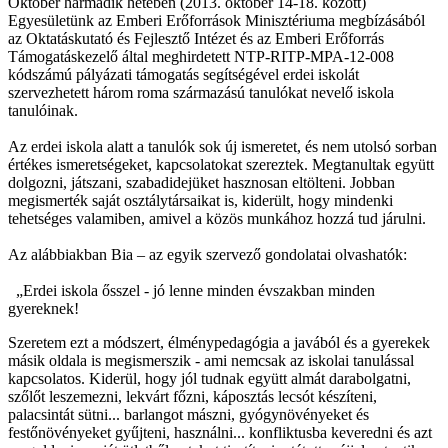
Október harmadik hetében (2013. október 14-18. között)
Egyesületünk az Emberi Erőforrások Minisztériuma megbízásából
az Oktatáskutató és Fejlesztő Intézet és az Emberi Erőforrás
Támogatáskezelő által meghirdetett NTP-RITP-MPA-12-008
kódszámú pályázati támogatás segítségével erdei iskolát
szervezhetett három roma származású tanulókat nevelő iskola
tanulóinak.
Az erdei iskola alatt a tanulók sok új ismeretet, és nem utolsó sorban
értékes ismeretségeket, kapcsolatokat szereztek. Megtanultak együtt
dolgozni, játszani, szabadidejüket hasznosan eltölteni. Jobban
megismerték saját osztálytársaikat is, kiderült, hogy mindenki
tehetséges valamiben, amivel a közös munkához hozzá tud járulni.
Az alábbiakban Bia – az egyik szervező gondolatai olvashatók:
„Erdei iskola ősszel - jó lenne minden évszakban minden
gyereknek!
Szeretem ezt a módszert, élménypedagógia a javából és a gyerekek
másik oldala is megismerszik - ami nemcsak az iskolai tanulással
kapcsolatos. Kiderül, hogy jól tudnak együtt almát darabolgatni,
szőlőt leszemezni, lekvárt főzni, káposztás lecsót készíteni,
palacsintát sütni... barlangot mászni, gyógynövényeket és
festőnövényeket gyű
jteni, használni... konfliktusba keveredni és azt