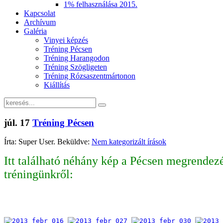
1% felhasználása 2015.
Kapcsolat
Archívum
Galéria
Vinyei képzés
Tréning Pécsen
Tréning Harangodon
Tréning Szögligeten
Tréning Rózsaszentmártonon
Kiállítás
júl.
17
Tréning Pécsen
Írta: Super User. Beküldve:
Nem kategorizált írások
Itt található néhány kép a Pécsen megrendezé
tréningünkről: