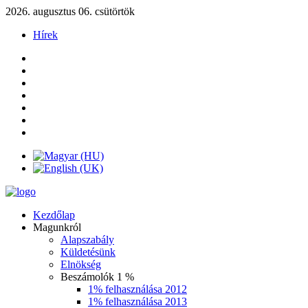
2026. augusztus 06. csütörtök
Hírek
Kezdőlap
Magunkról
Alapszabály
Küldetésünk
Elnökség
Beszámolók 1 %
1% felhasználása 2012
1% felhasználása 2013