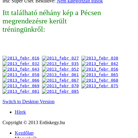
Írta: Super User. Beküldve:
Nem kategorizált írások
Itt található néhány kép a Pécsen
megrendezésre került
tréningünkről:
Switch to Desktop Version
Hírek
Copyright © 2013 Erdiskegy.hu
Kezdőlap