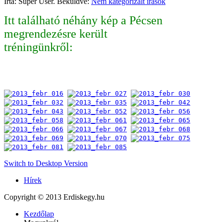
Írta: Super User. Beküldve:
Nem kategorizált írások
Itt található néhány kép a Pécsen
megrendezésre került
tréningünkről:
Switch to Desktop Version
Hírek
Copyright © 2013 Erdiskegy.hu
Kezdőlap