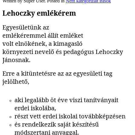
Written by Super User. Posted in
Nem kategorizált írások
Lehoczky emlékérem
Egyesületünk az
emlékéremmel állít emléket
volt elnökének, a kimagasló
környezeti nevelő és pedagógus Lehoczky
Jánosnak.
Erre a kitüntetésre az az egyesületi tag
jelölhető,
aki legalább öt éve viszi tanítványait
erdei iskolába,
részt vett erdei iskolai továbbképzésen
és rendelkezik saját készítésű
módszertani anyaggal.