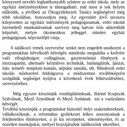
környezeti nevelés leghatékonyabb színtere az erdei iskola, mely az
egyházi intézményekben is támogatható, már most is sok helyen
működik, a jövőben az Ökogyülekezeti Tanács segítségével még
több iskolában, honosodjon meg. Az egyesület jövő tavaszra
kifejezetten az egyházi intézmények pedagógusainak, erdei iskolát
üzemeltető munkatársainak szervezi meg hatvan órás akkreditált
képzését, melyre ökomenikus jelleggel minden egyház
pedagógusait, képviselőjét várja.
A találkozó remek szervezése senkit nem engedett unatkozni a
programokban bővelkedő hétvégén mindenki megtalálta a kedvére
való elfoglaltságot: csillagászat, gasztronómiai élmények a
morzsapartin, alternatív kézműves technikák, barlangtúrák, íjászat,
falu- temető- templom kutatás, néptánc tanulás, stb. Mindezek erdei
iskolás módszerrel feldolgozva a módszertani továbbképzést
szolgálták segítséget nyújtva a következő évek felkészüléséhez,
szervezéséhez.
Még egyszer köszönjük vendéglátóinknak, Báriné Krajnyák
Szilviának, Mező Arnoldnak és Mező Anitának ezt a varázslatos
hétvégét.
Továbbá köszönjük a programokat biztosító helyi szakembereknek,
vállalkozóknak, a református gyülekezet lelkes asszonyainak a
felejhetetlen élményeket, a jó kis recepteket, süteményeket, és az
önzetlen munkájukat, mellyel hozzájárultak találkozónk sikeréhez.