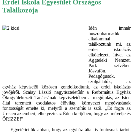
Erdei Iskola Egyesület Országos
Találkozója
Idén immár
huszonharmadik
alkalommal
találkoztunk mi, az
erdei iskolázás
elkötelezett hívei az
Aggteleki Nemzeti
Park szívében
Jósvafőn.
Pedagógusok,
szolgáltatók, az
egyház képviselői közösen gondolkodtunk, az erdei iskolázás
jövőjéről. Szalay László nagytiszteletűúr a Református Egyház
Ökogyülekezeti Tanácsának képviseletében a megújulás, az Isten
által teremtett csodálatos élővilág, környezet megóvásának
fontosságát emelte ki, melyről a szentírás is szól. „És fogta az
Úristen az embert, elhelyezte az Éden kertjében, hogy azt művelje és
ŐRIZZE!”
Egyetértettük abban, hogy az egyház által is fontosnak tartott