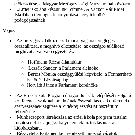
előkészítése, a Magyar Mezőgazdasági Múzeummal közösen
„Erdei iskolába készülünk” címmel. A Vackor Vár Erdei
Iskolában tréningek lebonyolítása négy település
pedagógusainak
Május:
Az országos találkozó szakmai anyagának végleges
összeállítása, a meghívó elkészítése, az országos találkozó
meghívottaival való egyeztetés:
Hoffmann Rózsa államtitkár
Lezsák Sándor, a Parlament alelnöke
Bartos Mónika országgyűlési képviselő, a Fenntartható
Fejlődés Bizottság tagja
Horváth János a Parlament korelnöke
Az Erdei Iskola Program újragondolását, felépítését szolgáló
konferencia szakmai tartalmának összeállítása, a konferencia
szervezésének segítése a Vidékfejlesztési Minisztérium
felkérésére.
Munkacsoport létrehozása az erdei iskola program tartalmi
bővítésének és a jogszabályi keretek biztosításának a
kidolgozására.
Részvétel a Parlamentben rendezett uniós pályázatok