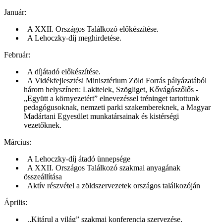
Január:
A XXII. Országos Találkozó előkészítése.
A Lehoczky-díj meghirdetése.
Február:
A díjátadó előkészítése.
A Vidékfejlesztési Minisztérium Zöld Forrás pályázatából
három helyszínen: Lakitelek, Szögliget, Kővágószőlős -
„Együtt a környezetért” elnevezéssel tréninget tartottunk
pedagógusoknak, nemzeti parki szakembereknek, a Magyar
Madártani Egyesület munkatársainak és kistérségi
vezetőknek.
Március:
A Lehoczky-díj átadó ünnepsége
A XXII. Országos Találkozó szakmai anyagának
összeállítása
Aktív részvétel a zöldszervezetek országos találkozóján
Április:
„Kitárul a világ” szakmai konferencia szervezése,