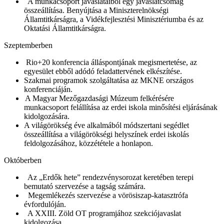
A munkacsoport javaslataiból egy javaslatcsomag
összeállítása. Benyújtása a Miniszterelnökségi
Államtitkárságra, a Vidékfejlesztési Minisztériumba és az
Oktatási Államtitkárságra.
Szeptemberben
Rio+20 konferencia álláspontjának megismertetése, az
egyesület ebből adódó feladattervének elkészítése.
Szakmai programok szolgáltatása az MKNE országos
konferenciáján.
A Magyar Mezőgazdasági Múzeum felkérésére
munkacsoport felállítása az erdei iskola minősítési eljárásának
kidolgozására.
A világörökség éve alkalmából módszertani segédlet
összeállítása a világörökségi helyszínek erdei iskolás
feldolgozásához, közzététele a honlapon.
Októberben
Az „Erdők hete” rendezvénysorozat keretében terepi
bemutató szervezése a tagság számára.
Megemlékezés szervezése a vörösiszap-katasztrófa
évfordulóján.
A XXIII. Zöld OT programjához szekciójavaslat
kidolgozása.