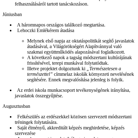
felhasználásáról tartott tanácskozáson.
Júniusban
A háromnapos országos találkozó megtartása.
Lehoczki Emlékérem átadása
Melynek első napja az oktatáspolitikát segítő javaslatok
átadásával, a Világörökségért Alapítvánnyal való
szakmai együttműködés alapozásával foglalkozott.
A következő napok a tagság módszertani kultúrájának
frissítésével, terepi munkával folytatódtak.
Illetve projektet dolgoztunk ki
„Természetesen a
természettel”
címmelaz iskolák környezeti nevelésének
segítésére. Ennek megvalósítása jelenleg is folyik.
Az erdei iskola munkacsoport tevékenységének irányítása,
javaslatok összegyűjtése.
Augusztusban
Felkészülés az erdészekkel közösen szervezett módszertani
tréningek folytatására.
Saját élményű, akkreditált képzés meghirdetése, képzés
szervezése