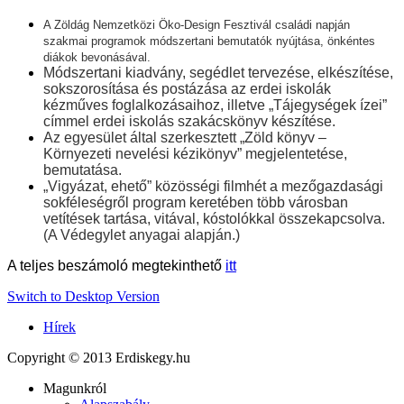
A
Zöldág Nemzetközi Öko-Design Fesztivál családi napján
szakmai programok módszertani bemutatók nyújtása, önkéntes
diákok bevonásával.
Módszertani kiadvány, segédlet tervezése, elkészítése,
sokszorosítása és postázása az erdei iskolák
kézműves foglalkozásaihoz, illetve „Tájegységek ízei”
címmel erdei iskolás szakácskönyv készítése.
Az egyesület által szerkesztett „Zöld könyv –
Környezeti nevelési kézikönyv” megjelentetése,
bemutatása.
„Vigyázat, ehető” közösségi filmhét a mezőgazdasági
sokféleségről program keretében több városban
vetítések tartása, vitával, kóstolókkal összekapcsolva.
(A Védegylet anyagai alapján.)
A teljes beszámoló megtekinthető
itt
Switch to Desktop Version
Hírek
Copyright © 2013 Erdiskegy.hu
Magunkról