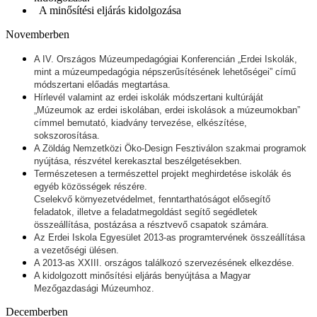
A minősítési eljárás kidolgozása
Novemberben
A IV. Országos Múzeumpedagógiai Konferencián „Erdei Iskolák,
mint a múzeumpedagógia népszerűsítésének lehetőségei” című
módszertani előadás megtartása.
Hírlevél valamint az erdei iskolák módszertani kultúráját
„Múzeumok az erdei iskolában, erdei iskolások a múzeumokban”
címmel bemutató, kiadvány tervezése, elkészítése,
sokszorosítása.
A Zöldág Nemzetközi Öko-Design Fesztiválon szakmai programok
nyújtása, részvétel kerekasztal beszélgetésekben.
Természetesen a természettel projekt meghirdetése iskolák és
egyéb közösségek részére.
Cselekvő környezetvédelmet, fenntarthatóságot elősegítő
feladatok, illetve a feladatmegoldást segítő segédletek
összeállítása, postázása a résztvevő csapatok számára.
Az Erdei Iskola Egyesület 2013-as programtervének összeállítása
a vezetőségi ülésen.
A 2013-as XXIII. országos találkozó szervezésének elkezdése.
A kidolgozott minősítési eljárás benyújtása a Magyar
Mezőgazdasági Múzeumhoz.
Decemberben