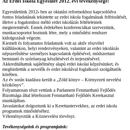
Az Erdei Iskola Egyesület 2012. évi tevékenysége:
Egyesületünk 2012
-
ben az oktatási reformokhoz kapcsolódva
fontos feladatának tekintette az erdei iskola fogalmának felfrissítését,
illetve a fogalomhoz méltó erdei iskolázás feltételeinek
megteremtését. Ennek érdekében konferenciákat szerveztünk,
munkacsoportot hoztunk létre, mely a minősítési rendszer
kidolgozását végezte.
Kiemelt és folyamatos feladatunk volt az aktív részvétel
kiállításokon, helyi rendezvényeken, valamint az erdei iskolázás
népszerűsítése személyes kapcsolatok építésével, módszertani
bemutató és szóróanyag készítésével és terjesztésével.
Akkreditáltattuk sajátélmény alapú erdei iskolai képzésünket, és
meghirdettük a nevelők és erdei iskolával foglalkozó szolgáltatók
körében.
Az év során kiadásra került a „Zöld könyv – Környezeti nevelési
kézikönyv”.
Folyamatosan részt vettünk a Parlament Fenntartható Fejlődés
Bizottsága által létrehozott Fenntartható Fejlődés Kerekasztal
munkájában.
Javaslatokat dolgoztunk ki a Kerettantervekhez, az erdei iskola
programok minősítéséhez.
Véleményeztük a Köznevelési törvényt.
Tevékenységeink és programjaink: