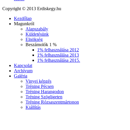
Copyright © 2013 Erdiskegy.hu
Kezdőlap
Magunkról
Alapszabály
Küldetésünk
Elnökség
Beszámolók 1 %
1% felhasználása 2012
1% felhasználása 2013
1% felhasználása 2015.
Kapcsolat
Archívum
Galéria
Vinyei képzés
Tréning Pécsen
Tréning Harangodon
Tréning Szögligeten
Tréning Rózsaszentmártonon
Kiállítás