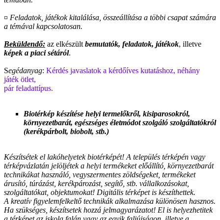
¤
Feladatok, játékok kitalálása, összeállítása a többi csapat számára
a témával kapcsolatosan.
Beküldendő:
az
elkészült
bemutatók, feladatok, játékok
, illetve
képek a piaci sétáról
.
S
egédanyag
:
Kérdés javaslatok a kérdőíves kutatáshoz, néhány
játék ötlet,
pár feladattípus.
Biotérkép készítése helyi termelőkről, kisiparosokról,
környezetbarát, egészséges életmódot szolgáló szolgáltatókról
(kerékpárbolt, biobolt, stb.)
Készítsétek el lakóhelyetek biotérképét! A település térképén vagy
térképvázlatán jelöljétek a helyi termékeket előállító, környezetbarát
technikákat használó, vegyszermentes zöldségeket, termékeket
árusító, túrázást, kerékpározást, segítő, stb. vállalkozásokat,
szolgáltatókat, objektumokat! Digitális térképet is készíthettek.
A kreatív figyelemfelkeltő technikák alkalmazása különösen hasznos.
Ha szükséges, készítsetek hozzá jelmagyarázatot! El is helyezhetitek
a térképet az iskola falán vagy az egyik faliújságon, illetve a