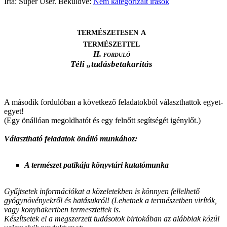
Írta: Super User. Beküldve:
Nem kategorizált írások
természetesen a
természettel
II. forduló
Téli „tudásbet
ak
arítás
A második fordulóban a következő feladatokból választhattok egyet-
egyet!
(Egy önállóan megoldhatót és egy felnőtt segítségét igénylőt.)
Választható feladatok önálló munkához:
A természet patikája könyvtári kutatómunka
Gyűjtsetek információkat a közeletekben is könnyen fellelhető
gyógynövényekről és hatásukról! (Lehetnek a természetben virítók,
vagy konyhakertben termesztettek is.
Készítsetek el a megszerzett tudásotok birtokában az alábbiak közül