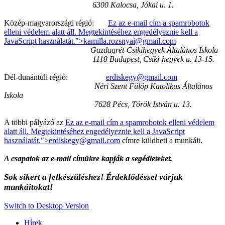
6300 Kalocsa, Jókai u. 1.
Közép-magyarországi régió:
Ez az e-mail cím a spamrobotok
elleni védelem alatt áll. Megtekintéséhez engedélyeznie kell a
JavaScript használatát.
">
kamilla.rozsnyai@gmail.com
Gazdagrét-Csikihegyek Általános Iskola
1118 Budapest, Csiki-hegyek u. 13-15.
Dél-dunántúli régió:
erdiskegy@gmail.com
Néri Szent Fülöp Katolikus Általános
Iskola
7628 Pécs, Török István u. 13.
A többi pályázó az
Ez az e-mail cím a spamrobotok elleni védelem
alatt áll. Megtekintéséhez engedélyeznie kell a JavaScript
használatát.
">
erdiskegy@gmail.com
címre küldheti a munkáit.
A csapatok az e-mail címükre kapják a segédleteket.
Sok sikert a felkészüléshez! Érdeklődéssel várjuk
munkáitokat!
Switch to Desktop Version
Hírek