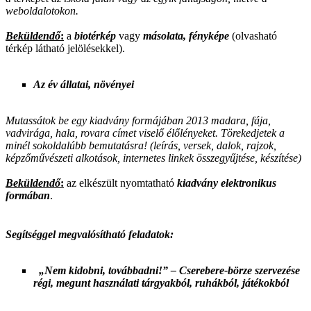
weboldalotokon.
Beküldendő
:
a
biotérkép
vagy
másolata, fényképe
(olvasható
térkép látható jelölésekkel).
Az év állatai, növényei
Mutassátok be egy kiadvány formájában 2013 madara, fája,
vadvirága, hala, rovara címet viselő élőlényeket. Törekedjetek a
minél sokoldalúbb bemutatásra! (leírás, versek, dalok, rajzok,
képzőművészeti alkotások, internetes linkek összegyűjtése, készítése)
Beküldendő
:
az elkészült nyomtatható
kiadvány elektronikus
formában
.
Segítséggel megvalósítható feladatok:
„Nem kidobni, továbbadni!” – Cserebere-börze szervezése
régi, megunt használati tárgyakból, ruhákból, játékokból