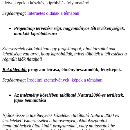
illetve képek a készítés, kipróbálás folyamatáról.
Segédanyag:
Internetes oldalak a témában
Projektnap tervezése régi, hagyományos téli tevékenységek,
munkák kipróbálására
Szervezzetek iskolátokban egy projektnapot, ahol társaitoknak
lehetősége van arra, hogy kipróbálják, mivel töltötték a téli estéket a
régmúlt idők fiataljai!
Beküldendő:
program leírása, élménybeszámolók, fényképek
.
Segédanyag
: Irodalmi szemelvények, képek a témában
Az intézmény közelében található Natura2000-es területek,
fajok bemutatása
Írjátok össze a lakóhelyetek közelében található Natura 2000-es
területeket! Ismertessétek a tanösvények, oktatóközpontok
bemutatóhelyek által kínált programokat, vagy mutassatok be