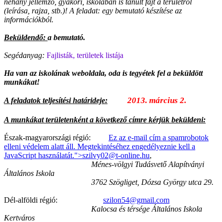
néhány jellemző, gyakori, iskolában is tanult fajt a területről
(leírása, rajza, stb.)! A feladat: egy bemutató készítése az
információkból.
Beküldendő:
a bemutató.
Segédanyag:
Fajlisták, területek listája
Ha van az iskolának weboldala, oda is tegyétek fel a beküldött
munkákat!
2013. március 2.
A feladatok teljesítési határideje:
A munkákat területenként a következő címre kérjük beküldeni:
Észak-magyarországi régió:
Ez az e-mail cím a spamrobotok
elleni védelem alatt áll. Megtekintéséhez engedélyeznie kell a
JavaScript használatát.
">
szilvy02@t-online.hu
,
Ménes-völgyi Tudásvető Alapítványi
Általános Iskola
3762 Szögliget, Dózsa György utca 29.
Dél-alföldi régió:
szilon54@gmail.com
Kalocsa és térsége Általános Iskola
Kertváros