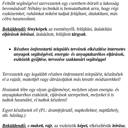
Felnőtt segítségével szervezzetek egy cserebere-börzét a lakosság
bevonásával! Néhány technikát is bemutathattok arra, hogy régi
eszközeinket, ruháinkat miként tudjuk felújítani, átalakítani, más
célra hasznosítani.
Beküldendő:
fényképek
az eseményről, felújítási, átalakítási
eljárások leírásai
, átalakított, felújított
tárgyak
.
Részben önfenntartó település tervének elkészítése internetes
anyagok segítségével, energia- és anyagtakarékos eljárások,
eszközök gyűjtése, tervezése szaktanári segítséggel
Tervezzetek egy legalább részben önfenntartó települést, készítsétek
el a rajzát, makettjét vagy ábrázoljátok más kreatív módszerekkel!
Hozzatok létre egy olyan gyűjteményt, melyben olyan energia- és
anyagtakarékos eszközök, eljárások szerepelnek, melyeket ti is
tudtok használni, el tudtok készíteni!
Egyet készítsetek el! (Pl.: áramfejlesztő, napkollektor, naptűzhely,
stb. házilag.)
Beküldendő:
a
makett, rajz
, az eszközök
képei,
elkészítésük
leírása
,