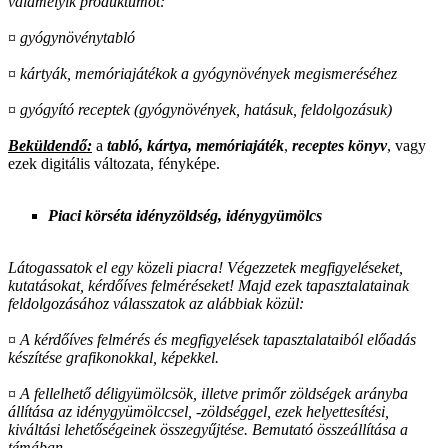
valamelyik produktumot:
¤
gyógynövénytabló
¤
kártyák, memóriajátékok a gyógynövények megismeréséhez
¤
gyógyító receptek (gyógynövények, hatásuk, feldolgozásuk)
Beküldendő:
a
tabló, kártya, memóriajáték
,
receptes könyv
, vagy
ezek digitális változata, fényképe.
Piaci körséta idényzöldség, idénygyümölcs
Látogassatok el egy közeli piacra! Végezzetek megfigyeléseket,
kutatásokat, kérdőíves felméréseket! Majd ezek tapasztalatainak
feldolgozásához válasszatok az alábbiak közül:
¤
A kérdőíves felmérés és megfigyelések tapasztalataiból előadás
készítése grafikonokkal, képekkel.
¤
A fellelhető déligyümölcsök, illetve primőr zöldségek arányba
állítása az idénygyümölccsel, -zöldséggel, ezek helyettesítési,
kiváltási lehetőségeinek összegyűjtése. Bemutató összeállítása a
témában.