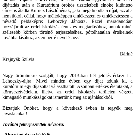
díjátadás után a Kuratórium örökös tiszteletbeli elnöke kitüntető
címet is átadta Kurucz Lászlónénak, „aki megálmodta a díjat, azzal a
nem titkolt céllal, hogy méltóképpen emlékezzen és emlékeztessen a
névadó példaképre: Lehoczky Jánosra. Ezzel maradandóan
hozzájárult az erdei iskolázás fenn- és megtartásához, annak minél
szélesebb körben történő terjesztéséhez, pótolhatatlan értékeinek
továbbadásához, az emberré neveléshez.”
Báriné
Krajnyák Szilvia
Nagy örömünkre szolgált, hogy 2013-ban hét jelölés érkezett a
Lehoczky-díjra. Mivel minden évben egy díjat adunk ki, a
kuratórium egy díjazottat választhatott. Azonban értékes életutakat, a
környezetvédelem, illetve az erdei iskolázás területén végzett
kimagasló munkásságokat ismertünk meg az ajánlásokból.
Biztatjuk Önöket, hogy a következő évben is tegyék meg
javaslataikat!
További felterjesztettek névsora:
Almásiné Szaszkó Edit