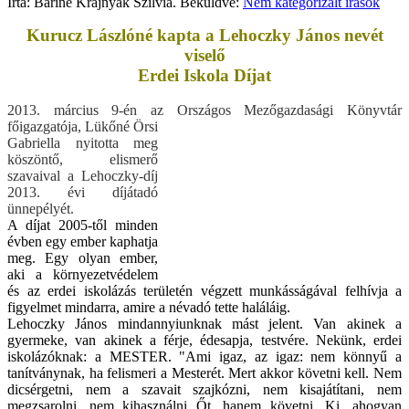
Írta: Báriné Krajnyák Szilvia. Beküldve:
Nem kategorizált írások
Kurucz Lászlóné kapta a Lehoczky János nevét
viselő
Erdei Iskola Díjat
2013. március 9-én az Országos
Mezőgazdasági Könyvtár
f
őigazgatója,
Lükőné Örsi
Gabriella
nyitotta meg
köszöntő, e
lismerő
szavaival a Lehoczky-díj
2013. évi díjátadó
ünnepélyét.
A díjat 2005-től minden
évben egy ember kaphatja
meg. Egy olyan ember,
aki a környezetvédelem
és az erdei iskolázás területén végzett munkásságával felhívja a
figyelmet mindarra, amire a névadó tette haláláig.
Lehoczky János mindannyiunknak mást jelent. Van akinek a
gyermeke, van akinek a férje, édesapja, testvére. Nekünk, erdei
iskolázóknak: a MESTER. "Ami igaz, az igaz: nem könnyű a
tanítványnak, ha felismeri a Mesterét. Mert akkor követni kell. Nem
dicsérgetni, nem a szavait szajkózni, nem kisajátítani, nem
megzsarolni, nem kihasználni Őt, hanem követni. Ki, ahogyan