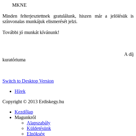
MKNE
Minden felterjesztettnek gratulálunk, hiszen már a jelölésük is
színvonalas munkájuk elismerését jelzi.
További jó munkát kívánunk!
A díj
kuratóriuma
Switch to Desktop Version
Hírek
Copyright © 2013 Erdiskegy.hu
Kezdőlap
Magunkról
Alapszabály
Küldetésünk
Elnökség