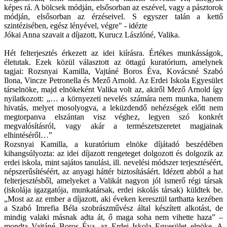
képes rá. A bölcsek módján, elsősorban az eszével, vagy a pásztorok
módján, elsősorban az érzéseivel. S egyszer talán a kettő
szintézisében, egész lényével, végre" - idézte
Jókai Anna szavait a díjazott, Kurucz Lászlóné, Valika.
Hét felterjesztés érkezett az idei kiírásra. Értékes munkásságok,
életutak. Ezek közül választott az öttagú kuratórium, amelynek
tagjai: Rozsnyai Kamilla, Vajtáné Boros Éva, Kovácsné Szabó
Ilona, Vincze Petronella és Mező Arnold. Az Erdei Iskola Egyesület
társelnöke, majd elnökeként Valika volt az, akiről Mező Arnold így
nyilatkozott: „… a környezeti nevelés számára nem munka, hanem
hivatás, melyet mosolyogva, a leküzdendő nehézségek előtt nem
megtorpanva elszántan visz véghez, legyen szó konkrét
megvalósításról, vagy akár a természetszeretet magjainak
elhintéséről…”
Rozsnyai Kamilla, a kuratórium elnöke díjátadó beszédében
kihangsúlyozta: az idei díjazott rengeteget dolgozott és dolgozik az
erdei iskola, mint sajátos tanulási, ill. nevelési módszer terjesztéséért,
népszerűsítéséért, az anyagi háttér biztosításáért. Idézett abból a hat
felterjesztésből, amelyeket a Valikát nagyon jól ismerő régi társak
(iskolája igazgatója, munkatársak, erdei iskolás társak) küldtek be.
„Most az az ember a díjazott, aki éveken keresztül tarthatta kezében
a Szabó Imrefia Béla szobrászművész által készített alkotást, de
mindig valaki másnak adta át, ő maga soha nem vihette haza” –
mondta Vajtáné Boros Éva, az Erdei Iskola Egyesület elnöke. A