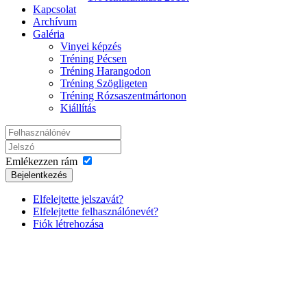
Kapcsolat
Archívum
Galéria
Vinyei képzés
Tréning Pécsen
Tréning Harangodon
Tréning Szögligeten
Tréning Rózsaszentmártonon
Kiállítás
Emlékezzen rám
Bejelentkezés
Elfelejtette jelszavát?
Elfelejtette felhasználónevét?
Fiók létrehozása