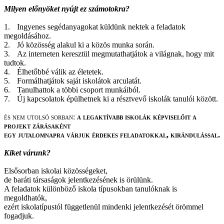
Milyen előnyöket nyújt ez számotokra?
1.
Ingyenes segédanyagokat küldünk nektek a feladatok
megoldásához.
2.
Jó közösség alakul ki a közös munka során.
3.
Az interneten keresztül megmutathatjátok a világnak, hogy mit
tudtok.
4.
Élhetőbbé válik az életetek.
5.
Formálhatjátok saját iskolátok arculatát.
6.
Tanulhattok a többi csoport munkáiból.
7.
Új kapcsolatok épülhetnek ki a résztvevő iskolák tanulói között.
és nem utolsó sorban:
a legaktívabb iskolák képviselőit a
projekt zárásaként
egy jutalomnapra várjuk érdekes feladatokkal, kirándulással.
Kiket várunk?
Elsősorban iskolai közösségeket,
de baráti társaságok jelentkezésének is örülünk.
A feladatok különböző iskola típusokban tanulóknak is
megoldhatók,
ezért iskolatípustól függetlenül mindenki jelentkezését örömmel
fogadjuk.