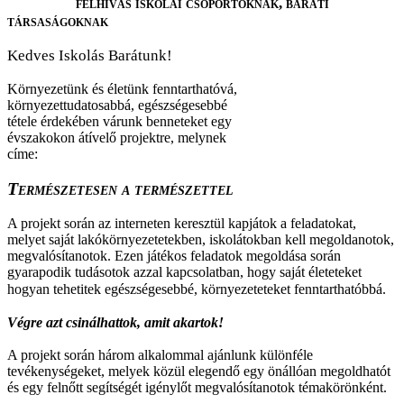
felhívás iskolai csoportoknak, baráti
társaságoknak
K
edves Iskolás Barátunk!
Környezetünk és életünk fenntarthatóvá,
környezettudatosabbá, egészségesebbé
tétele érdekében várunk benneteket egy
évszakokon átívelő projektre, melynek
címe:
Természetesen a természettel
A projekt során az interneten keresztül kapjátok a feladatokat,
melyet saját lakókörnyezetetekben, iskolátokban kell megoldanotok,
megvalósítanotok. Ezen játékos feladatok megoldása során
gyarapodik tudásotok azzal kapcsolatban, hogy saját életeteket
hogyan tehetitek egészségesebbé, környezeteteket fenntarthatóbbá.
Végre azt csinálhattok, amit akartok!
A projekt során három alkalommal ajánlunk különféle
tevékenységeket, melyek közül elegendő egy önállóan megoldhatót
és egy felnőtt segítségét igénylőt megvalósítanotok témakörönként.