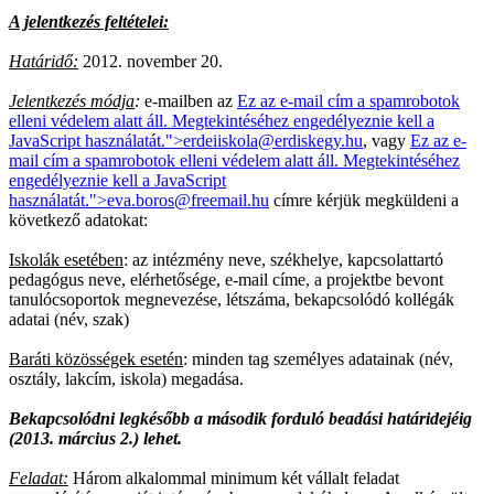
A jelentkezés feltételei:
Határidő:
2012. november 20.
Jelentkezés módja
:
e-mailben az
Ez az e-mail cím a spamrobotok
elleni védelem alatt áll. Megtekintéséhez engedélyeznie kell a
JavaScript használatát.
">
erdeiiskola@erdiskegy.hu
, vagy
Ez az e-
mail cím a spamrobotok elleni védelem alatt áll. Megtekintéséhez
engedélyeznie kell a JavaScript
használatát.
">
eva.boros@freemail.hu
címre kérjük megküldeni a
következő adatokat:
Iskolák esetében
: az intézmény neve, székhelye, kapcsolattartó
pedagógus neve, elérhetősége, e-mail címe, a projektbe bevont
tanulócsoportok megnevezése, létszáma, bekapcsolódó kollégák
adatai (név, szak)
Baráti közösségek esetén
: minden tag személyes adatainak (név,
osztály, lakcím, iskola) megadása.
Bekapcsolódni legkésőbb a második forduló beadási határidejéig
(2013. március 2.) lehet.
Feladat:
Három alkalommal minimum két vállalt feladat