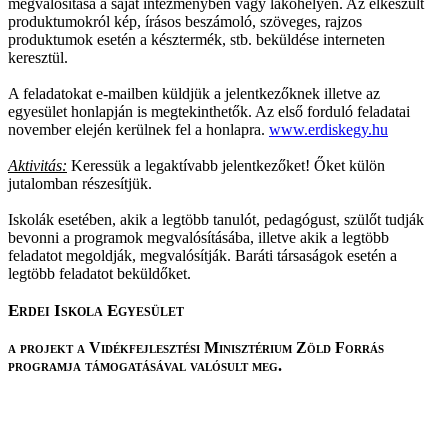
megvalósítása a saját intézményben vagy lakóhelyen. Az elkészült
produktumokról kép, írásos beszámoló, szöveges, rajzos
produktumok esetén a késztermék, stb. beküldése interneten
keresztül.
A feladatokat e-mailben küldjük a jelentkezőknek illetve az
egyesület honlapján is megtekinthetők. Az első forduló feladatai
november elején kerülnek fel a honlapra.
www.erdiskegy.hu
Aktivitás:
Keressük a legaktívabb jelentkezőket! Őket külön
jutalomban részesítjük.
Iskolák esetében, akik a legtöbb tanulót, pedagógust, szülőt tudják
bevonni a programok megvalósításába, illetve akik a legtöbb
feladatot megoldják, megvalósítják.
Baráti társaságok esetén a
legtöbb feladatot beküldőket.
Erdei Iskola Egyesület
a projekt a Vidékfejlesztési Minisztérium Zöld Forrás
programja támogatásával valósult meg
.