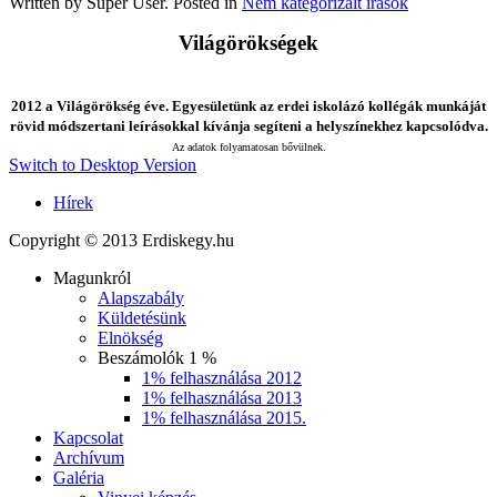
Written by Super User. Posted in
Nem kategorizált írások
Világörökségek
2012 a Világörökség éve. Egyesületünk az erdei iskolázó kollégák munkáját
rövid módszertani leírásokkal kívánja segíteni a helyszínekhez kapcsolódva.
Az adatok folyamatosan bővülnek.
Switch to Desktop Version
Hírek
Copyright © 2013 Erdiskegy.hu
Magunkról
Alapszabály
Küldetésünk
Elnökség
Beszámolók 1 %
1% felhasználása 2012
1% felhasználása 2013
1% felhasználása 2015.
Kapcsolat
Archívum
Galéria