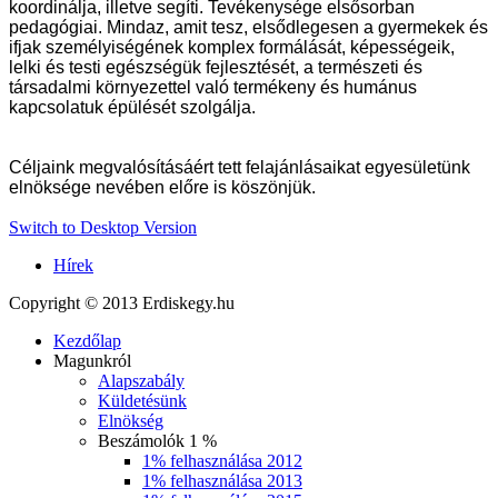
koordinálja, illetve segíti. Tevékenysége elsősorban
pedagógiai. Mindaz, amit tesz, elsődlegesen a gyermekek és
ifjak személyiségének komplex formálását, képességeik,
lelki és testi egészségük fejlesztését, a természeti és
társadalmi környezettel való termékeny és humánus
kapcsolatuk épülését szolgálja.
Céljaink megvalósításáért tett felajánlásaikat egyesületünk
elnöksége nevében előre is köszönjük.
Switch to Desktop Version
Hírek
Copyright © 2013 Erdiskegy.hu
Kezdőlap
Magunkról
Alapszabály
Küldetésünk
Elnökség
Beszámolók 1 %
1% felhasználása 2012
1% felhasználása 2013