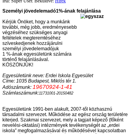
Írta: Super User. Beküldve:
Hírek
Személyi jövedelemadó1%-ának felajánlása
Kérjük Önöket, hogy a munkánk
további, még jobb, eredményesebb
végzéséhez szükséges anyagi
feltételek megteremtéséhez
szíveskedjenek hozzájárulni
személyi jövedelemadójuk
1 %-ának egyesületünk számára
történő felajánlásával.
KÖSZÖNJÜK!
Egyesületünk neve: Erdei Iskola Egyesület
Címe: 1035 Budapest, Miklós tér 1.
19670924-1-41
Adószámunk:
Számlaszámunk
:
11731001-20150482
Egyesületünk 1991-ben alakult, 2007-től közhasznú
társadalmi szervezet. Működése az egész ország területére
kiterjed. Szakmai szervezet, mely a tagjait képező (főként
nevelési-oktatási) intézmények tevékenységét az „erdei
iskola” megfogalmazásával és működésével kapcsolatban