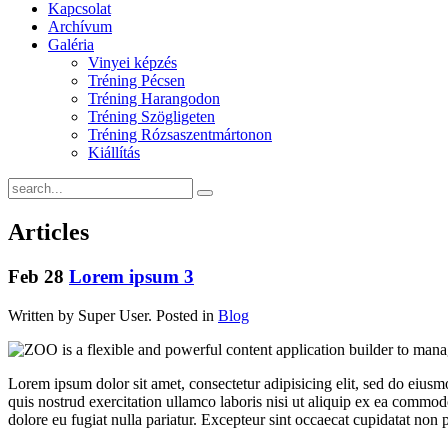
Kapcsolat
Archívum
Galéria
Vinyei képzés
Tréning Pécsen
Tréning Harangodon
Tréning Szögligeten
Tréning Rózsaszentmártonon
Kiállítás
Articles
Feb
28
Lorem ipsum 3
Written by Super User. Posted in
Blog
Lorem ipsum dolor sit amet, consectetur adipisicing elit, sed do eius
quis nostrud exercitation ullamco laboris nisi ut aliquip ex ea commodo
dolore eu fugiat nulla pariatur. Excepteur sint occaecat cupidatat non p