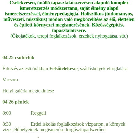
Cselekvésen, önálló tapasztalatszerzésen alapuló komplex
ismeretszerzés módszertana, saját élmény alapú
ismeretszerzéssel, élménypedagógia. Holisztikus (tudományos,
művészeti, misztikus) módon való megközelítése az élő, élettelen
és épített környezet megismerésének. Közösségépítés,
tapasztalatcsere.
(Ökojátékok, terepi foglalkozások, érzékek nyitogatása, stb.)
04.25 csütörtök
Érkezés az esti órákban
Felsőtelekes
re, szálláshelyek elfoglalása
Vacsora
Helyi galéria megtekintése
04.26 péntek
8:00 Reggeli
8:30 Erdei iskolás foglalkozások vízparton, a környék
vizes élőhelyeinek megismerése forgószínpadszerűen