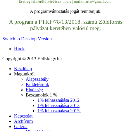
Esetleg felmerülő kérdések:
mora.jamrikmarta@gmail.com
A programváltoztatás jogát fenntartjuk.
A program a PTKF/78/13/2018. számú Zöldforrás
pályázat keretében valósul meg.
Switch to Desktop Version
Hírek
Copyright © 2013 Erdiskegy.hu
Kezdőlap
Magunkról
Alapszabály
Küldetésünk
Elnökség
Beszámolók 1 %
1% felhasználása 2012
1% felhasználása 2013
1% felhasználása 2015.
Kapcsolat
Archívum
Galéria