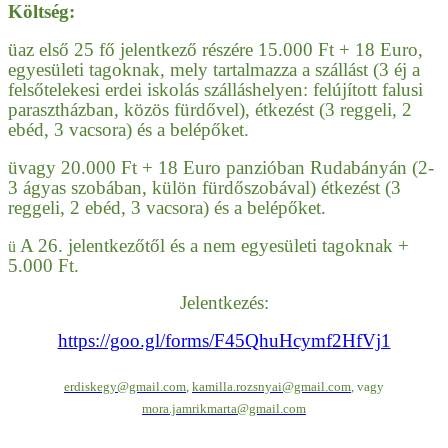
Költség:
ü
az első 25 fő jelentkező részére 15.000 Ft + 18 Euro,
egyesületi tagoknak, mely tartalmazza a szállást (3 éj a
felsőtelekesi erdei iskolás szálláshelyen: felújított falusi
parasztházban, közös fürdővel), étkezést (3 reggeli, 2
ebéd, 3 vacsora) és a belépőket.
ü
vagy 20.000 Ft + 18 Euro panzióban Rudabányán (2-
3 ágyas szobában, külön fürdőszobával) étkezést (3
reggeli, 2 ebéd, 3 vacsora) és a belépőket.
A 26. jelentkezőtől és a nem egyesületi tagoknak +
ü
5.000 Ft.
Jelentkezés:
https://goo.gl/forms/F45QhuHcymf2HfVj1
erdiskegy@gmail.com
,
kamilla.rozsnyai@gmail.com
, vagy
mora.jamrikmarta@gmail.com