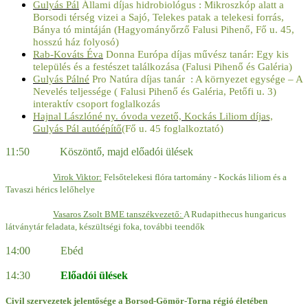
Gulyás Pál
Állami díjas hidrobiológus : Mikroszkóp alatt a
Borsodi térség vizei a Sajó, Telekes patak a telekesi forrás,
Bánya tó mintáján (Hagyományőrző Falusi Pihenő, Fő u. 45,
hosszú ház folyosó)
Rab-Kováts Éva
Donna Európa díjas művész tanár: Egy kis
település és a festészet találkozása (Falusi Pihenő és Galéria)
Gulyás Pálné
Pro Natúra díjas tanár : A környezet egysége – A
Nevelés teljessége ( Falusi Pihenő és Galéria, Petőfi u. 3)
interaktív csoport foglalkozás
Hajnal Lászlóné ny. óvoda vezető, Kockás Liliom díjas,
Gulyás Pál autóépítő
(Fő u. 45 foglalkoztató)
11:50 Köszöntő, majd előadói ülések
Virok Viktor:
Felsőtelekesi flóra tartomány - Kockás liliom és a
Tavaszi hérics lelőhelye
Vasaros Zsolt BME tanszékvezető:
A Rudapithecus hungaricus
látványtár feladata, készültségi foka, további teendők
14:00 Ebéd
14:30
Előadói ülések
Civil szervezetek jelentősége a Borsod-Gömör-Torna régió életében