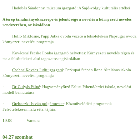
·
Hadobás Sándor ny. múzeum igazgató: A Sajó-völgy kulturális értékei
A terep tanulmányok szerepe és jelentősége a nevelés a környezeti nevelés
rendszerében, az iskolában
·
Holló Miklósné, Papp Jutka óvoda vezető a
felsőtelekesi Napsugár óvoda
környezeti nevelési programja
·
Kovácsné Fecske Ilonk
a
igazgató helyettes
: Környezeti nevelés régen és
ma a felsőtelekesi alsó tagozatos tagiskolában
·
Csehné Kovács Judit igazgató
: Perkupai Stépán Ilona Általános iskola
környezeti nevelési programja
·
Dr. Gulyás Pálné
: Hagyományőrző Falusi Pihenő/erdei iskola, nevelési
modell bemutatása
·
Orehoczki
István polgármester
:
Közművelődési programok
Felsőtelekesen, falu séta, tájház
19:00 Vacsora
04.27 szombat