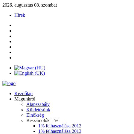
2026. augusztus 08. szombat
Hírek
Kezdőlap
Magunkról
Alapszabály
Küldetésünk
Elnökség
Beszámolók 1 %
1% felhasználása 2012
1% felhasználása 2013