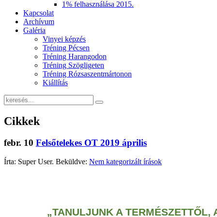
1% felhasználása 2015.
Kapcsolat
Archívum
Galéria
Vinyei képzés
Tréning Pécsen
Tréning Harangodon
Tréning Szögligeten
Tréning Rózsaszentmártonon
Kiállítás
Cikkek
febr.
10
Felsőtelekes OT 2019 április
Írta: Super User. Beküldve:
Nem kategorizált írások
„TANULJUNK A TERMÉSZETTŐL, 