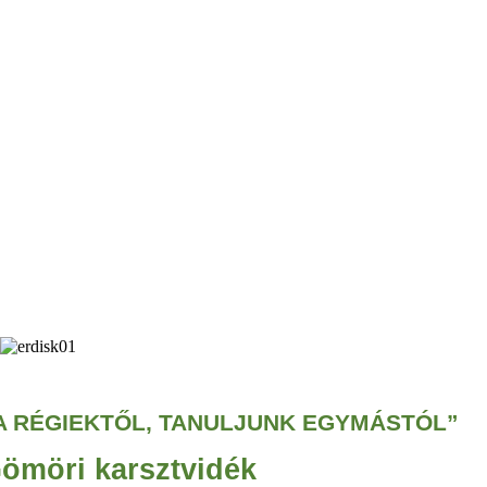
A RÉGIEKTŐL, TANULJUNK EGYMÁSTÓL”
Gömöri karsztvidék