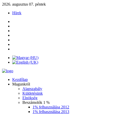
2026. augusztus 07. péntek
Hírek
Kezdőlap
Magunkról
Alapszabály
Küldetésünk
Elnökség
Beszámolók 1 %
1% felhasználása 2012
1% felhasználása 2013