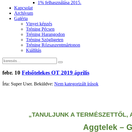
1% felhasználása 2015.
Kapcsolat
Archívum
Galéria
Vinyei képzés
Tréning Pécsen
Tréning Harangodon
Tréning Szögligeten
Tréning Rózsaszentmártonon
Kiállítás
febr.
10
Felsőtelekes OT 2019 április
Írta: Super User. Beküldve:
Nem kategorizált írások
„TANULJUNK A TERMÉSZETTŐL, 
Aggtelek – 