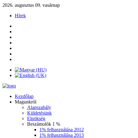
2026. augusztus 09. vasárnap
Hírek
Kezdőlap
Magunkról
Alapszabály
Küldetésünk
Elnökség
Beszámolók 1 %
1% felhasználása 2012
1% felhasználása 2013