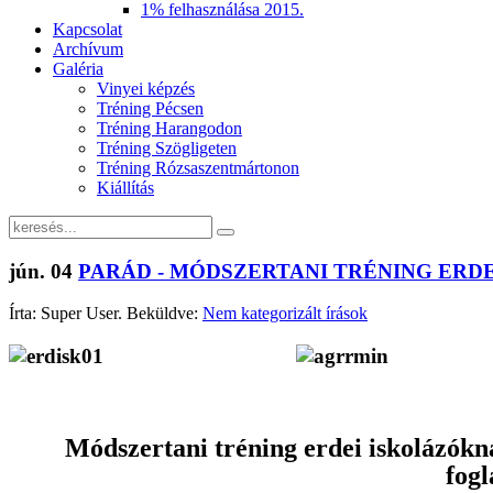
1% felhasználása 2015.
Kapcsolat
Archívum
Galéria
Vinyei képzés
Tréning Pécsen
Tréning Harangodon
Tréning Szögligeten
Tréning Rózsaszentmártonon
Kiállítás
jún.
04
PARÁD - MÓDSZERTANI TRÉNING ERD
Írta: Super User. Beküldve:
Nem kategorizált írások
Módszertani tréning erdei iskolázókn
fog