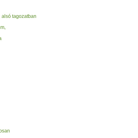
só tagozatban
m,
a
osan