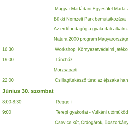
Magyar Madártani Egyesület Madarászov
Bükki Nemzeti Park bemutatkozása
Az erdőpedagógia gyakorlati alkalma
Natura 2000 program Magyarország
16.30 Workshop: Környezetvédelmi játékok és 
19:00 Táncház
Morzsaparti
22.00 Csillagfürkésző túra: az éjszaka hangjai
Június 30. szombat
8:00-8:30 Reggeli
9:00 Terepi gyakorlat - Vulkáni utóműködés
Csevice kút, Ördögárok, Boszorkány gyűrű,