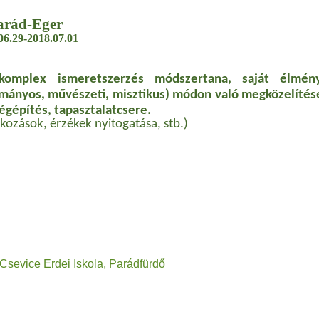
arád-Eger
06.29-2018.07.01
ó komplex ismeretszerzés módszertana, saját élmén
mányos, művészeti, misztikus) módon való megközelítése
égépítés, tapasztalatcsere.
lkozások, érzékek nyitogatása, stb.)
ice Erdei Iskola, Parádfürdő