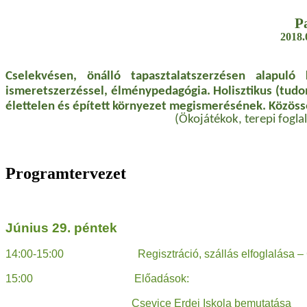
P
2018.
Cselekvésen, önálló tapasztalatszerzésen alapul
ismeretszerzéssel, élménypedagógia. Holisztikus (tudo
élettelen és épített környezet megismerésének. Közöss
(Ökojátékok, terepi fogla
Programtervezet
Június 29. péntek
14:00-15:00 Regisztráció, szállás elfoglalása – Csev
15:00 Előadások:
Csevice Erdei Iskola bemutatása