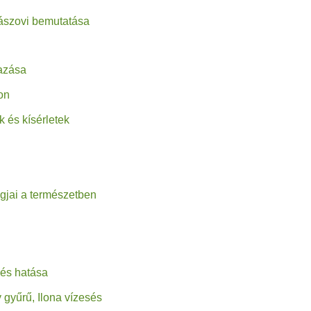
i bemutatása
zása
on
kísérletek
 a természetben
 hatása
 Ilona vízesés