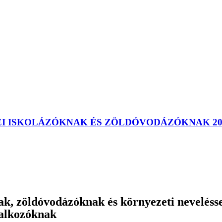
EI ISKOLÁZÓKNAK ÉS ZÖLDÓVODÁZÓKNAK 20
ak, zöldóvodázóknak és környezeti neveléss
lalkozóknak