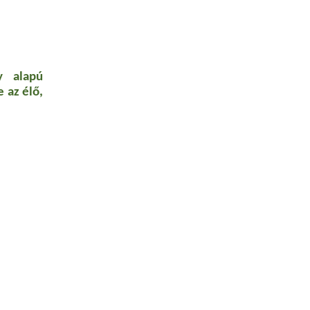
y alapú
 az élő,