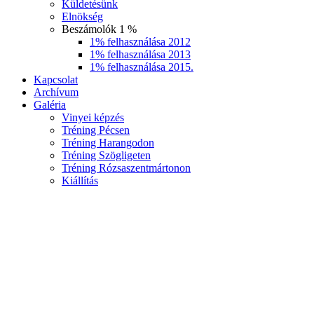
Küldetésünk
Elnökség
Beszámolók 1 %
1% felhasználása 2012
1% felhasználása 2013
1% felhasználása 2015.
Kapcsolat
Archívum
Galéria
Vinyei képzés
Tréning Pécsen
Tréning Harangodon
Tréning Szögligeten
Tréning Rózsaszentmártonon
Kiállítás